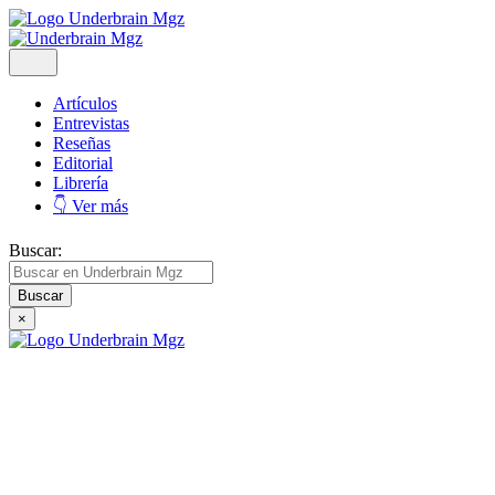
Artículos
Entrevistas
Reseñas
Editorial
Librería
👇 Ver más
Buscar:
×