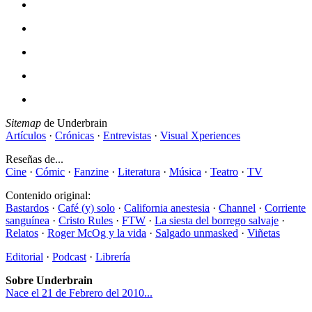
Sitemap
de Underbrain
Artículos
·
Crónicas
·
Entrevistas
·
Visual Xperiences
Reseñas de...
Cine
·
Cómic
·
Fanzine
·
Literatura
·
Música
·
Teatro
·
TV
Contenido original:
Bastardos
·
Café (y) solo
·
California anestesia
·
Channel
·
Corriente
sanguínea
·
Cristo Rules
·
FTW
·
La siesta del borrego salvaje
·
Relatos
·
Roger McOg y la vida
·
Salgado unmasked
·
Viñetas
Editorial
·
Podcast
·
Librería
Sobre Underbrain
Nace el 21 de Febrero del 2010...