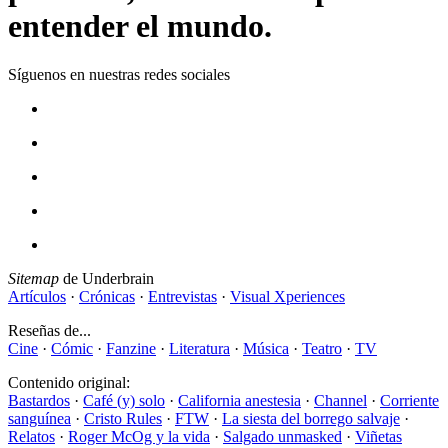
entender el mundo.
Síguenos en nuestras redes sociales
Sitemap
de Underbrain
Artículos
·
Crónicas
·
Entrevistas
·
Visual Xperiences
Reseñas de...
Cine
·
Cómic
·
Fanzine
·
Literatura
·
Música
·
Teatro
·
TV
Contenido original:
Bastardos
·
Café (y) solo
·
California anestesia
·
Channel
·
Corriente
sanguínea
·
Cristo Rules
·
FTW
·
La siesta del borrego salvaje
·
Relatos
·
Roger McOg y la vida
·
Salgado unmasked
·
Viñetas