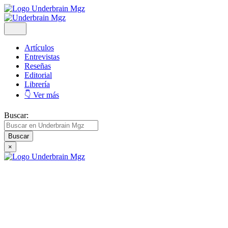
Artículos
Entrevistas
Reseñas
Editorial
Librería
👇 Ver más
Buscar:
×