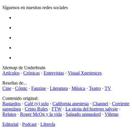
Síguenos en nuestras redes sociales
Sitemap
de Underbrain
Artículos
·
Crónicas
·
Entrevistas
·
Visual Xperiences
Reseñas de...
Cine
·
Cómic
·
Fanzine
·
Literatura
·
Música
·
Teatro
·
TV
Contenido original:
Bastardos
·
Café (y) solo
·
California anestesia
·
Channel
·
Corriente
sanguínea
·
Cristo Rules
·
FTW
·
La siesta del borrego salvaje
·
Relatos
·
Roger McOg y la vida
·
Salgado unmasked
·
Viñetas
Editorial
·
Podcast
·
Librería