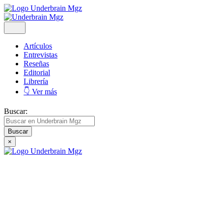
Artículos
Entrevistas
Reseñas
Editorial
Librería
👇 Ver más
Buscar:
×