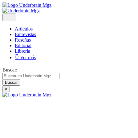
Artículos
Entrevistas
Reseñas
Editorial
Librería
👇 Ver más
Buscar:
×