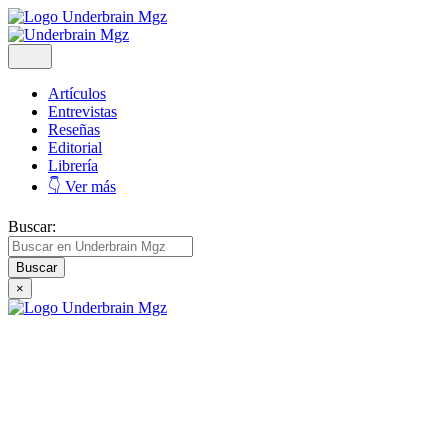
Artículos
Entrevistas
Reseñas
Editorial
Librería
👇 Ver más
Buscar:
×