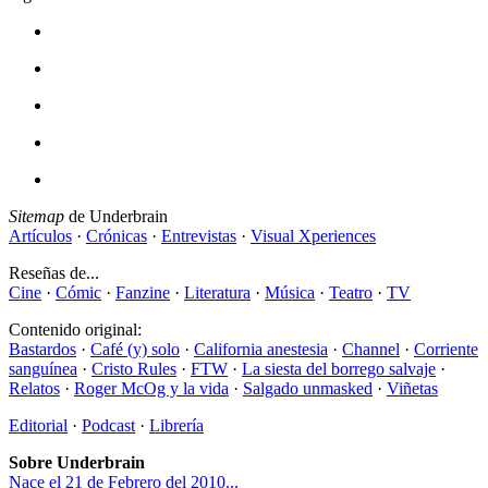
Sitemap
de Underbrain
Artículos
·
Crónicas
·
Entrevistas
·
Visual Xperiences
Reseñas de...
Cine
·
Cómic
·
Fanzine
·
Literatura
·
Música
·
Teatro
·
TV
Contenido original:
Bastardos
·
Café (y) solo
·
California anestesia
·
Channel
·
Corriente
sanguínea
·
Cristo Rules
·
FTW
·
La siesta del borrego salvaje
·
Relatos
·
Roger McOg y la vida
·
Salgado unmasked
·
Viñetas
Editorial
·
Podcast
·
Librería
Sobre Underbrain
Nace el 21 de Febrero del 2010...