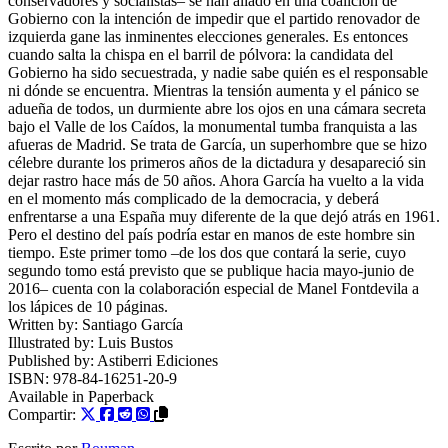
conservadores y socialistas– se han aliado en una coalición de
Gobierno con la intención de impedir que el partido renovador de
izquierda gane las inminentes elecciones generales. Es entonces
cuando salta la chispa en el barril de pólvora: la candidata del
Gobierno ha sido secuestrada, y nadie sabe quién es el responsable
ni dónde se encuentra. Mientras la tensión aumenta y el pánico se
adueña de todos, un durmiente abre los ojos en una cámara secreta
bajo el Valle de los Caídos, la monumental tumba franquista a las
afueras de Madrid. Se trata de García, un superhombre que se hizo
célebre durante los primeros años de la dictadura y desapareció sin
dejar rastro hace más de 50 años. Ahora García ha vuelto a la vida
en el momento más complicado de la democracia, y deberá
enfrentarse a una España muy diferente de la que dejó atrás en 1961.
Pero el destino del país podría estar en manos de este hombre sin
tiempo. Este primer tomo –de los dos que contará la serie, cuyo
segundo tomo está previsto que se publique hacia mayo-junio de
2016– cuenta con la colaboración especial de Manel Fontdevila a
los lápices de 10 páginas.
Written by:
Santiago García
Illustrated by:
Luis Bustos
Published by:
Astiberri Ediciones
ISBN:
978-84-16251-20-9
Available in
Paperback
Compartir: