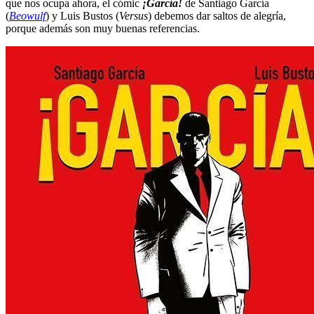
que nos ocupa ahora, el cómic
¡García!
de Santiago García
(
Beowulf
) y Luis Bustos (
Versus
) debemos dar saltos de alegría,
porque además son muy buenas referencias.