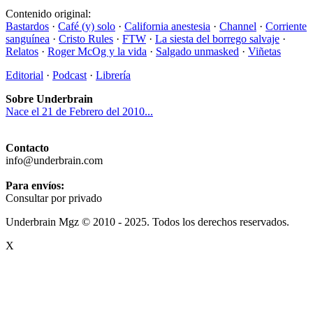
Contenido original:
Bastardos
·
Café (y) solo
·
California anestesia
·
Channel
·
Corriente
sanguínea
·
Cristo Rules
·
FTW
·
La siesta del borrego salvaje
·
Relatos
·
Roger McOg y la vida
·
Salgado unmasked
·
Viñetas
Editorial
·
Podcast
·
Librería
Sobre Underbrain
Nace el 21 de Febrero del 2010...
Contacto
info@underbrain.com
Para envíos:
Consultar por privado
Underbrain Mgz © 2010 - 2025. Todos los derechos reservados.
X