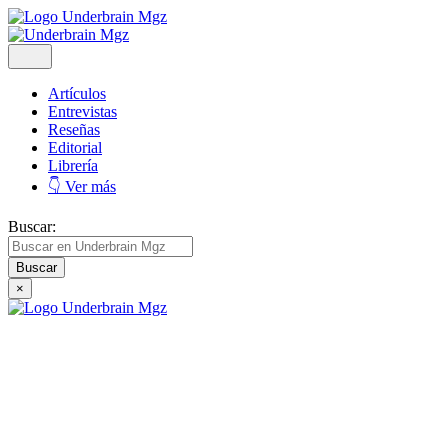
Artículos
Entrevistas
Reseñas
Editorial
Librería
👇 Ver más
Buscar:
×