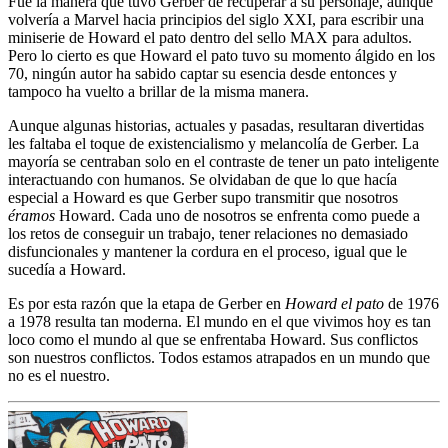
Fue la manera que tuvo Gerber de recuperar a su personaje, aunque
volvería a Marvel hacia principios del siglo XXI, para escribir una
miniserie de Howard el pato dentro del sello MAX para adultos.
Pero lo cierto es que Howard el pato tuvo su momento álgido en los
70, ningún autor ha sabido captar su esencia desde entonces y
tampoco ha vuelto a brillar de la misma manera.
Aunque algunas historias, actuales y pasadas, resultaran divertidas
les faltaba el toque de existencialismo y melancolía de Gerber. La
mayoría se centraban solo en el contraste de tener un pato inteligente
interactuando con humanos. Se olvidaban de que lo que hacía
especial a Howard es que Gerber supo transmitir que nosotros
éramos
Howard. Cada uno de nosotros se enfrenta como puede a
los retos de conseguir un trabajo, tener relaciones no demasiado
disfuncionales y mantener la cordura en el proceso, igual que le
sucedía a Howard.
Es por esta razón que la etapa de Gerber en
Howard el pato
de 1976
a 1978 resulta tan moderna. El mundo en el que vivimos hoy es tan
loco como el mundo al que se enfrentaba Howard. Sus conflictos
son nuestros conflictos. Todos estamos atrapados en un mundo que
no es el nuestro.