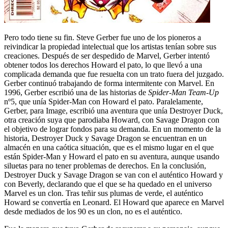
Pero todo tiene su fin. Steve Gerber fue uno de los pioneros a
reivindicar la propiedad intelectual que los artistas tenían sobre sus
creaciones. Después de ser despedido de Marvel, Gerber intentó
obtener todos los derechos Howard el pato, lo que llevó a una
complicada demanda que fue resuelta con un trato fuera del juzgado.
Gerber continuó trabajando de forma intermitente con Marvel. En
1996, Gerber escribió una de las historias de
Spider-Man Team-Up
nº5, que unía Spider-Man con Howard el pato. Paralelamente,
Gerber, para Image, escribió una aventura que unía Destroyer Duck,
otra creación suya que parodiaba Howard, con Savage Dragon con
el objetivo de lograr fondos para su demanda. En un momento de la
historia, Destroyer Duck y Savage Dragon se encuentran en un
almacén en una caótica situación, que es el mismo lugar en el que
están Spider-Man y Howard el pato en su aventura, aunque usando
siluetas para no tener problemas de derechos. En la conclusión,
Destroyer Duck y Savage Dragon se van con el auténtico Howard y
con Beverly, declarando que el que se ha quedado en el universo
Marvel es un clon. Tras teñir sus plumas de verde, el auténtico
Howard se convertía en Leonard. El Howard que aparece en Marvel
desde mediados de los 90 es un clon, no es el auténtico.