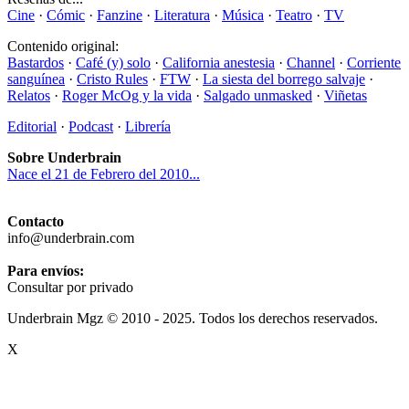
Cine
·
Cómic
·
Fanzine
·
Literatura
·
Música
·
Teatro
·
TV
Contenido original:
Bastardos
·
Café (y) solo
·
California anestesia
·
Channel
·
Corriente
sanguínea
·
Cristo Rules
·
FTW
·
La siesta del borrego salvaje
·
Relatos
·
Roger McOg y la vida
·
Salgado unmasked
·
Viñetas
Editorial
·
Podcast
·
Librería
Sobre Underbrain
Nace el 21 de Febrero del 2010...
Contacto
info@underbrain.com
Para envíos:
Consultar por privado
Underbrain Mgz © 2010 - 2025. Todos los derechos reservados.
X