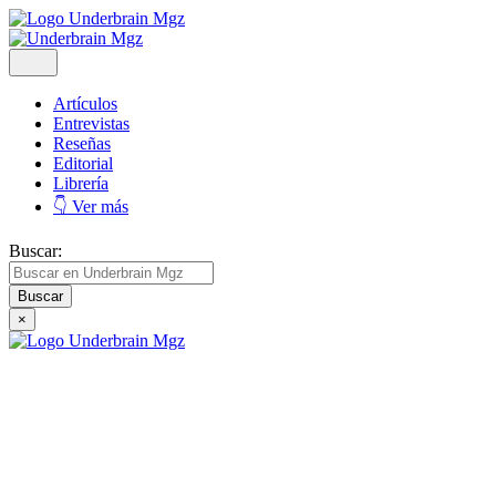
Artículos
Entrevistas
Reseñas
Editorial
Librería
👇 Ver más
Buscar:
×