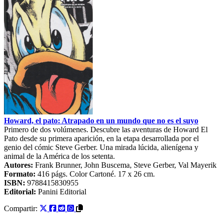
Howard, el pato: Atrapado en un mundo que no es el suyo
Primero de dos volúmenes. Descubre las aventuras de Howard El
Pato desde su primera aparición, en la etapa desarrollada por el
genio del cómic Steve Gerber. Una mirada lúcida, alienígena y
animal de la América de los setenta.
Autores:
Frank Brunner
,
John Buscema
,
Steve Gerber
,
Val Mayerik
Formato:
416
págs. Color
Cartoné
. 17 x 26 cm.
ISBN:
9788415830955
Editorial:
Panini Editorial
Compartir: