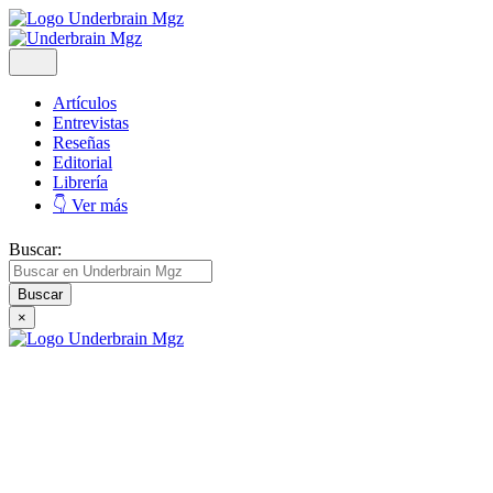
Artículos
Entrevistas
Reseñas
Editorial
Librería
👇 Ver más
Buscar:
×