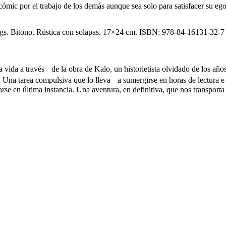
cómic por el trabajo de los demás aunque sea solo para satisfacer su eg
ágs. Bitono. Rústica con solapas. 17×24 cm. ISBN: 978-84-16131-32-7
 vida a través de la obra de Kalo, un historietista olvidado de los añ
na tarea compulsiva que lo lleva a sumergirse en horas de lectura e in
se en última instancia. Una aventura, en definitiva, que nos transporta 