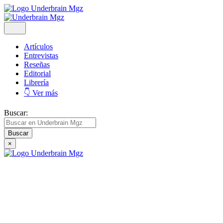
Artículos
Entrevistas
Reseñas
Editorial
Librería
👇 Ver más
Buscar:
×