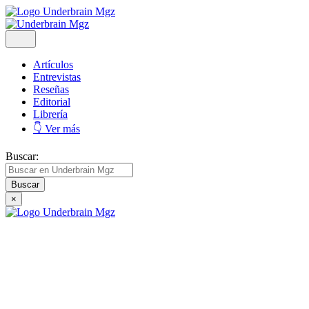
Artículos
Entrevistas
Reseñas
Editorial
Librería
👇 Ver más
Buscar:
×