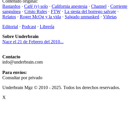
Contenido original:
Bastardos
·
Café (y) solo
·
California anestesia
·
Channel
·
Corriente
sanguínea
·
Cristo Rules
·
FTW
·
La siesta del borrego salvaje
·
Relatos
·
Roger McOg y la vida
·
Salgado unmasked
·
Viñetas
Editorial
·
Podcast
·
Librería
Sobre Underbrain
Nace el 21 de Febrero del 2010...
Contacto
info@underbrain.com
Para envíos:
Consultar por privado
Underbrain Mgz © 2010 - 2025. Todos los derechos reservados.
X