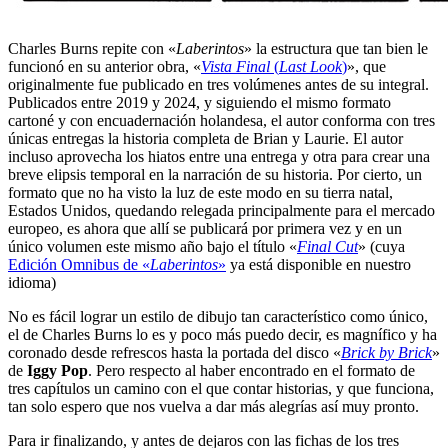
Charles Burns repite con «
Laberintos
» la estructura que tan bien le
funcionó en su anterior obra, «
Vista Final
(
Last Look
)
», que
originalmente fue publicado en tres volúmenes antes de su integral.
Publicados entre 2019 y 2024, y siguiendo el mismo formato
cartoné y con encuadernación holandesa, el autor conforma con tres
únicas entregas la historia completa de Brian y Laurie. El autor
incluso aprovecha los hiatos entre una entrega y otra para crear una
breve elipsis temporal en la narración de su historia. Por cierto, un
formato que no ha visto la luz de este modo en su tierra natal,
Estados Unidos, quedando relegada principalmente para el mercado
europeo, es ahora que allí se publicará por primera vez y en un
único volumen este mismo año bajo el título «
Final Cut
» (cuya
Edición Omnibus de «
Laberintos
»
ya está disponible en nuestro
idioma)
No es fácil lograr un estilo de dibujo tan característico como único,
el de Charles Burns lo es y poco más puedo decir, es magnífico y ha
coronado desde refrescos hasta la portada del disco «
Brick by Brick
»
de
Iggy Pop
. Pero respecto al haber encontrado en el formato de
tres capítulos un camino con el que contar historias, y que funciona,
tan solo espero que nos vuelva a dar más alegrías así muy pronto.
Para ir finalizando, y antes de dejaros con las fichas de los tres