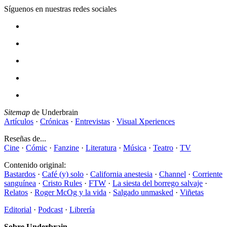
Síguenos en nuestras redes sociales
Sitemap
de Underbrain
Artículos
·
Crónicas
·
Entrevistas
·
Visual Xperiences
Reseñas de...
Cine
·
Cómic
·
Fanzine
·
Literatura
·
Música
·
Teatro
·
TV
Contenido original:
Bastardos
·
Café (y) solo
·
California anestesia
·
Channel
·
Corriente
sanguínea
·
Cristo Rules
·
FTW
·
La siesta del borrego salvaje
·
Relatos
·
Roger McOg y la vida
·
Salgado unmasked
·
Viñetas
Editorial
·
Podcast
·
Librería
Sobre Underbrain