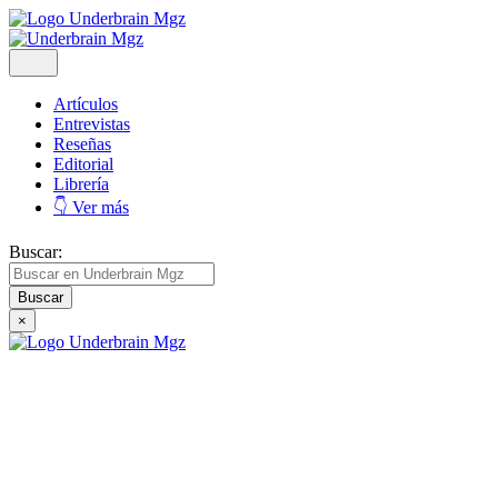
Artículos
Entrevistas
Reseñas
Editorial
Librería
👇 Ver más
Buscar:
×