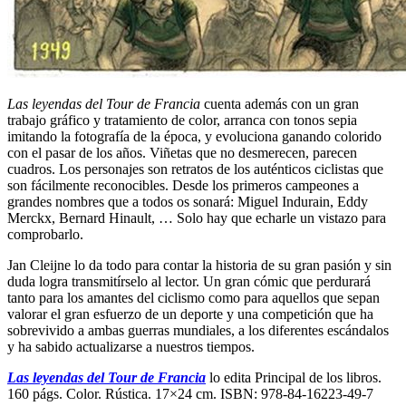
Las leyendas del Tour de Francia
cuenta además con un gran
trabajo gráfico y tratamiento de color, arranca con tonos sepia
imitando la fotografía de la época, y evoluciona ganando colorido
con el pasar de los años. Viñetas que no desmerecen, parecen
cuadros. Los personajes son retratos de los auténticos ciclistas que
son fácilmente reconocibles. Desde los primeros campeones a
grandes nombres que a todos os sonará: Miguel Indurain, Eddy
Merckx, Bernard Hinault, … Solo hay que echarle un vistazo para
comprobarlo.
Jan Cleijne lo da todo para contar la historia de su gran pasión y sin
duda logra transmitírselo al lector. Un gran cómic que perdurará
tanto para los amantes del ciclismo como para aquellos que sepan
valorar el gran esfuerzo de un deporte y una competición que ha
sobrevivido a ambas guerras mundiales, a los diferentes escándalos
y ha sabido actualizarse a nuestros tiempos.
Las leyendas del Tour de Francia
lo edita Principal de los libros.
160 págs. Color. Rústica. 17×24 cm. ISBN: 978-84-16223-49-7