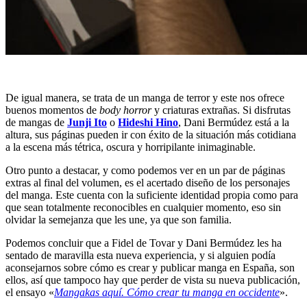
De igual manera, se trata de un manga de terror y este nos ofrece
buenos momentos de
body horror
y criaturas extrañas. Si disfrutas
de mangas de
Junji Ito
o
Hideshi Hino
, Dani Bermúdez está a la
altura, sus páginas pueden ir con éxito de la situación más cotidiana
a la escena más tétrica, oscura y horripilante inimaginable.
Otro punto a destacar, y como podemos ver en un par de páginas
extras al final del volumen, es el acertado diseño de los personajes
del manga. Este cuenta con la suficiente identidad propia como para
que sean totalmente reconocibles en cualquier momento, eso sin
olvidar la semejanza que les une, ya que son familia.
Podemos concluir que a Fidel de Tovar y Dani Bermúdez les ha
sentado de maravilla esta nueva experiencia, y si alguien podía
aconsejarnos sobre cómo es crear y publicar manga en España, son
ellos, así que tampoco hay que perder de vista su nueva publicación,
el ensayo «
Mangakas aquí. Cómo crear tu manga en occidente
».