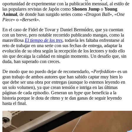
oportunidad de experimentar con la publicación mensual, al estilo de
las populares revistas de Japón como
Shonen Jump
o
Young
Animal
, de donde han surgido series como «
Dragon Ball
», «
One
Piece
» o «
Berserk
».
En el caso de Fidel de Tovar y Daniel Bermúdez, que ya cuentan
con un breve, pero notable recorrido publicando mangas, como la
maravillosa
El tiempo de los tres
, todavía les faltaba enfrentarse al
reto de trabajar en una serie con sus fechas de entrega, adaptar la
evolución de su obra según la recepción de los lectores y todo ello
sin que decaiga la calidad en ningún momento. Un desafío que, sin
duda, han superado con creces.
De modo que no puedo dejar de recomendarlo, «
Perfeddion
» es un
gran trabajo de ambos autores que han sabido captar muy bien lo
que debe ser una obra por entregas (aunque lo estemos leyendo en
un solo volumen), ya que crean tensión e intriga en las últimas
páginas de cada episodio. Generan un
hype
que beneficia a la
historia porque le dota de ritmo y te dan ganas de seguir leyendo
hasta el final.