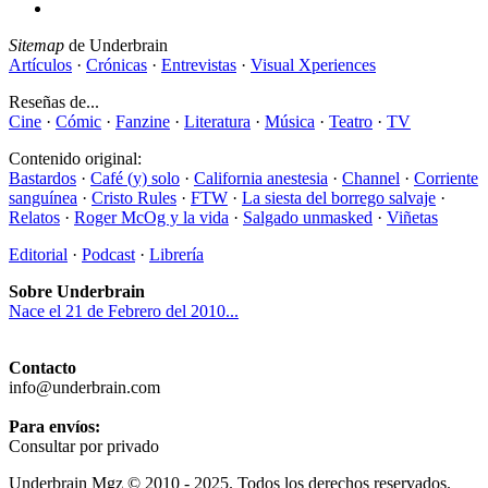
Sitemap
de Underbrain
Artículos
·
Crónicas
·
Entrevistas
·
Visual Xperiences
Reseñas de...
Cine
·
Cómic
·
Fanzine
·
Literatura
·
Música
·
Teatro
·
TV
Contenido original:
Bastardos
·
Café (y) solo
·
California anestesia
·
Channel
·
Corriente
sanguínea
·
Cristo Rules
·
FTW
·
La siesta del borrego salvaje
·
Relatos
·
Roger McOg y la vida
·
Salgado unmasked
·
Viñetas
Editorial
·
Podcast
·
Librería
Sobre Underbrain
Nace el 21 de Febrero del 2010...
Contacto
info@underbrain.com
Para envíos:
Consultar por privado
Underbrain Mgz © 2010 - 2025. Todos los derechos reservados.