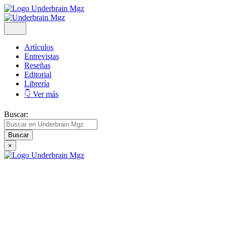
Artículos
Entrevistas
Reseñas
Editorial
Librería
👇 Ver más
Buscar:
×