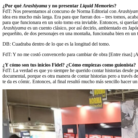
¿Por qué
Arashiyama
y no presentar
Liquid Memories
?
FdT: Nos presentamos al concurso de Norma Editorial con
Arashiya
idea era mucho más larga. Era para que fueran dos – tres tomos, acab
para que funcionara en un solo tomo era inviable. Entonces, si quería
Arashiyama
es un cuento clásico, por así decirlo, ambientado en Japó
pequeñito, de dos personajes en una montaña, funcionaba bien en un
DB: Cuadraba dentro de lo que es la longitud del tomo.
FdT: Y no me costó convencerlo para cambiar de obra [Entre risas] ¡
¿Y cómo son tus inicios Fidel? ¿Cómo empiezas como guionista?
FdT: La verdad es que yo siempre he querido contar historias desde pe
documental, porque es otra manera de contar historias pero a través 
te da es cómic. Entonces, al final resultó mucho más sencillo hacer u