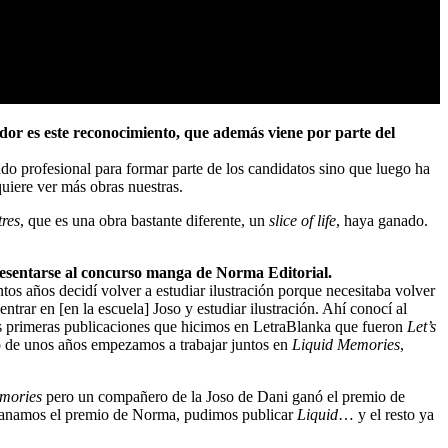
or es este reconocimiento, que además viene por parte del
 profesional para formar parte de los candidatos sino que luego ha
uiere ver más obras nuestras.
tres
, que es una obra bastante diferente, un
slice of life
, haya ganado.
 presentarse al concurso manga de Norma Editorial.
os años decidí volver a estudiar ilustración porque necesitaba volver
ntrar en [en la escuela] Joso y estudiar ilustración. Ahí conocí al
las primeras publicaciones que hicimos en LetraBlanka que fueron
Let’s
bo de unos años empezamos a trabajar juntos en
Liquid Memories
,
mories
pero un compañero de la Joso de Dani ganó el premio de
í ganamos el premio de Norma, pudimos publicar
Liquid
… y el resto ya