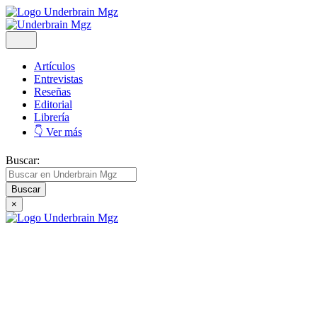
Artículos
Entrevistas
Reseñas
Editorial
Librería
👇 Ver más
Buscar:
×