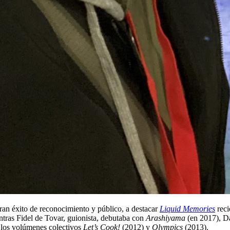
ran éxito de reconocimiento y público, a destacar
Liquid Memories
reci
entras Fidel de Tovar, guionista, debutaba con
Arashiyama
(en 2017), Da
los volúmenes colectivos
Let’s Cook!
(2012) y
Olympics
(2013).