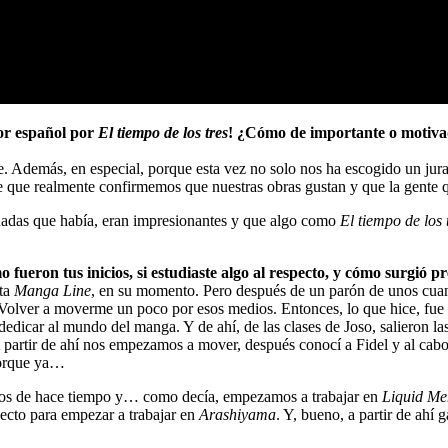
or español por
El tiempo de los tres
! ¿Cómo de importante o motivad
demás, en especial, porque esta vez no solo nos ha escogido un jurado
e que realmente confirmemos que nuestras obras gustan y que la gente q
inadas que había, eran impresionantes y que algo como
El tiempo de los 
o fueron tus inicios, si estudiaste algo al respecto, y cómo surgió
sta
Manga Line
, en su momento. Pero después de un parón de unos cuant
e. Volver a moverme un poco por esos medios. Entonces, lo que hice, fue e
 dedicar al mundo del manga. Y de ahí, de las clases de Joso, salieron 
. A partir de ahí nos empezamos a mover, después conocí a Fidel y al ca
 porque ya…
mos de hace tiempo y… como decía, empezamos a trabajar en
Liquid Me
ecto para empezar a trabajar en
Arashiyama
. Y, bueno, a partir de ah