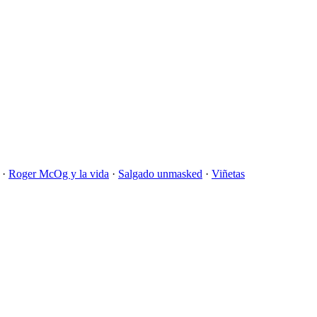
·
Roger McOg y la vida
·
Salgado unmasked
·
Viñetas