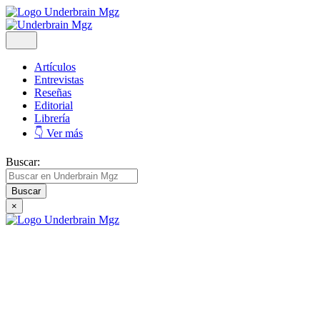
Artículos
Entrevistas
Reseñas
Editorial
Librería
👇 Ver más
Buscar:
×