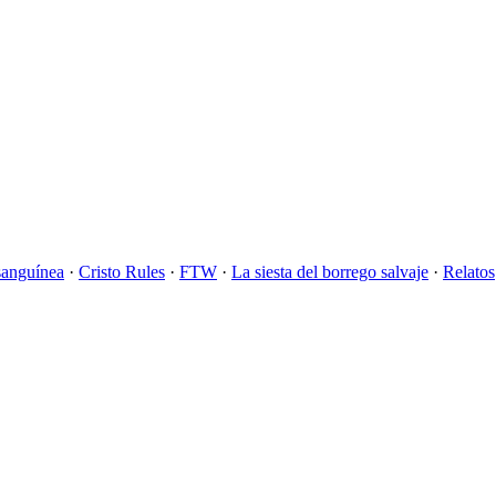
sanguínea
·
Cristo Rules
·
FTW
·
La siesta del borrego salvaje
·
Relatos