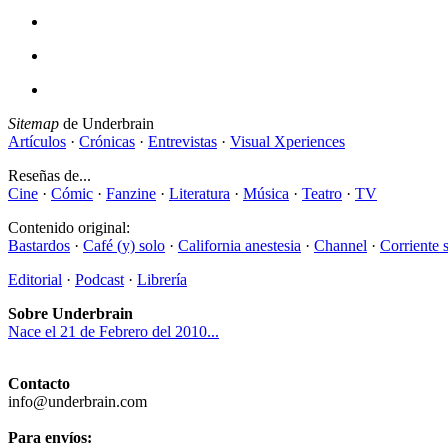
Sitemap
de Underbrain
Artículos
·
Crónicas
·
Entrevistas
·
Visual Xperiences
Reseñas de...
Cine
·
Cómic
·
Fanzine
·
Literatura
·
Música
·
Teatro
·
TV
Contenido original:
Bastardos
·
Café (y) solo
·
California anestesia
·
Channel
·
Corriente 
Editorial
·
Podcast
·
Librería
Sobre Underbrain
Nace el 21 de Febrero del 2010...
Contacto
info@underbrain.com
Para envíos: