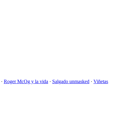
·
Roger McOg y la vida
·
Salgado unmasked
·
Viñetas