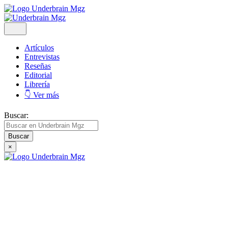
Artículos
Entrevistas
Reseñas
Editorial
Librería
👇 Ver más
Buscar:
×