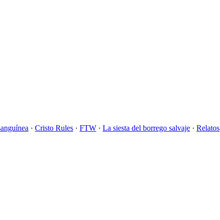
sanguínea
·
Cristo Rules
·
FTW
·
La siesta del borrego salvaje
·
Relatos