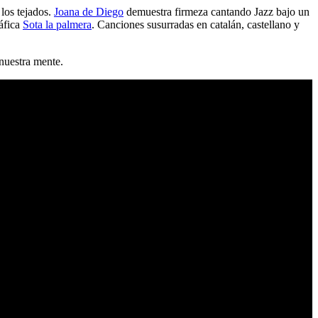
 los tejados.
Joana de Diego
demuestra firmeza cantando Jazz bajo un
ráfica
Sota la palmera
. Canciones susurradas en catalán, castellano y
 nuestra mente.