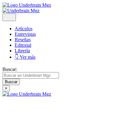
Artículos
Entrevistas
Reseñas
Editorial
Librería
👇 Ver más
Buscar:
×