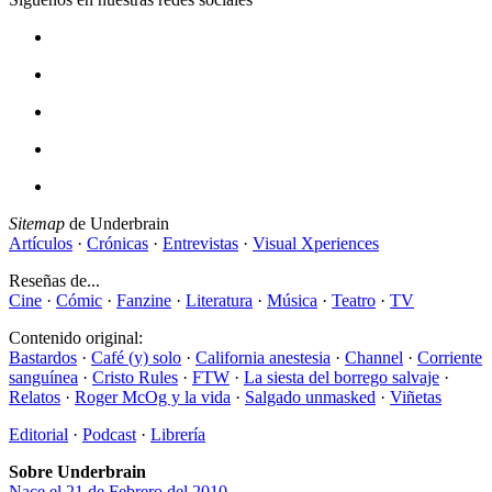
Sitemap
de Underbrain
Artículos
·
Crónicas
·
Entrevistas
·
Visual Xperiences
Reseñas de...
Cine
·
Cómic
·
Fanzine
·
Literatura
·
Música
·
Teatro
·
TV
Contenido original:
Bastardos
·
Café (y) solo
·
California anestesia
·
Channel
·
Corriente
sanguínea
·
Cristo Rules
·
FTW
·
La siesta del borrego salvaje
·
Relatos
·
Roger McOg y la vida
·
Salgado unmasked
·
Viñetas
Editorial
·
Podcast
·
Librería
Sobre Underbrain
Nace el 21 de Febrero del 2010...