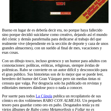
Bueno en lugar de es debería decir era, no porque haya fallecido
sino porque decidió suicidarse como creativo, dejando así el mundo
del cómic y demás parafernalia para dedicarse al trabajo del que
realmente vive (dependiente en la sección de deporte y caza de unos
grandes almacenes), con un sueldo al final de mes, vacaciones y
esas cosas.
Con un dibujo tosco, incluso grotesco y un humor para adultos con
connotaciones: políticas, eróticas, religiosas, siempre ávidas de
polémicas. Rabo se convierte en un autor difícil y desconocido para
el gran publico. Sus historietas son de lo mejor que se puede leer,
heredero del humor del Gran Vázquez pero sin medias tintas ni
censura que valga. Por desgracia solo ha publicado en revistas y
editoriales menores dándose poco o nada a conocer.
Por suerte para todos
La Cúpula
publica un recopilatorio de sus
cómics en dos volúmenes
RABO CON ALMEJAS
. Un pequeño
tesoro para guardar como oro en paño. Desgatados tenía ya mi
viejos álbumes de
Rabo como Metamorfosis
o
Follar no es