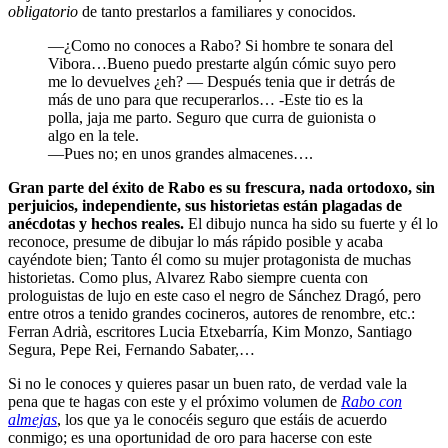
obligatorio
de tanto prestarlos a familiares y conocidos.
—¿Como no conoces a Rabo? Si hombre te sonara del
Vibora…Bueno puedo prestarte algún cómic suyo pero
me lo devuelves ¿eh? — Después tenia que ir detrás de
más de uno para que recuperarlos… -Este tio es la
polla, jaja me parto. Seguro que curra de guionista o
algo en la tele.
—Pues no; en unos grandes almacenes….
Gran parte del éxito de Rabo es su frescura, nada ortodoxo, sin
perjuicios, independiente, sus historietas están plagadas de
anécdotas y hechos reales.
El dibujo nunca ha sido su fuerte y él lo
reconoce, presume de dibujar lo más rápido posible y acaba
cayéndote bien; Tanto él como su mujer protagonista de muchas
historietas. Como plus, Alvarez Rabo siempre cuenta con
prologuistas de lujo en este caso el negro de Sánchez Dragó, pero
entre otros a tenido grandes cocineros, autores de renombre, etc.:
Ferran Adrià, escritores Lucia Etxebarría, Kim Monzo, Santiago
Segura, Pepe Rei, Fernando Sabater,…
Si no le conoces y quieres pasar un buen rato, de verdad vale la
pena que te hagas con este y el próximo volumen de
Rabo con
almejas
, los que ya le conocéis seguro que estáis de acuerdo
conmigo; es una oportunidad de oro para hacerse con este