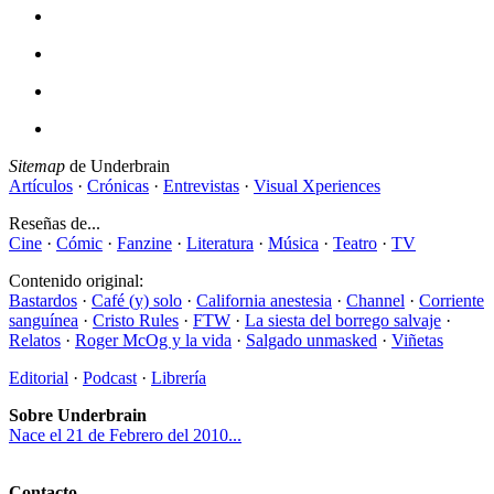
Sitemap
de Underbrain
Artículos
·
Crónicas
·
Entrevistas
·
Visual Xperiences
Reseñas de...
Cine
·
Cómic
·
Fanzine
·
Literatura
·
Música
·
Teatro
·
TV
Contenido original:
Bastardos
·
Café (y) solo
·
California anestesia
·
Channel
·
Corriente
sanguínea
·
Cristo Rules
·
FTW
·
La siesta del borrego salvaje
·
Relatos
·
Roger McOg y la vida
·
Salgado unmasked
·
Viñetas
Editorial
·
Podcast
·
Librería
Sobre Underbrain
Nace el 21 de Febrero del 2010...
Contacto