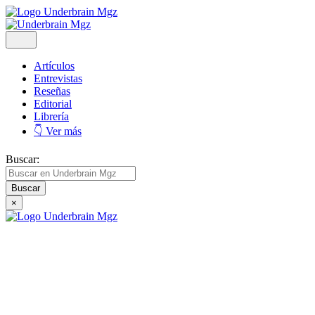
Artículos
Entrevistas
Reseñas
Editorial
Librería
👇 Ver más
Buscar:
×