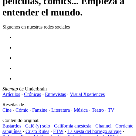
películas, cómics... Empieza a
entender el mundo.
Síguenos en nuestras redes sociales
Sitemap
de Underbrain
Artículos
·
Crónicas
·
Entrevistas
·
Visual Xperiences
Reseñas de...
Cine
·
Cómic
·
Fanzine
·
Literatura
·
Música
·
Teatro
·
TV
Contenido original:
Bastardos
·
Café (y) solo
·
California anestesia
·
Channel
·
Corriente
sanguínea
·
Cristo Rules
·
FTW
·
La siesta del borrego salvaje
·