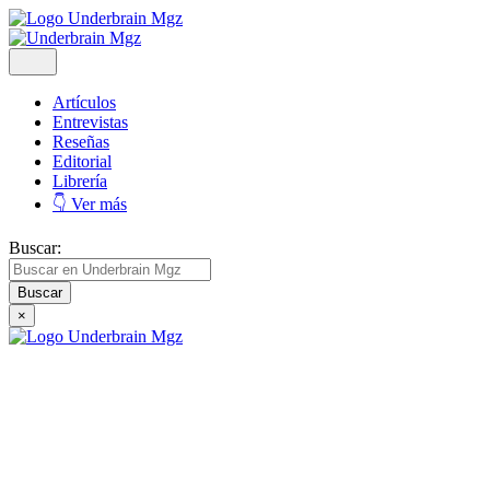
Artículos
Entrevistas
Reseñas
Editorial
Librería
👇 Ver más
Buscar:
×