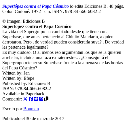
Superlópez contra el Papa Cósmico
lo edita Ediciones B. 48 págs.
Color. Cartoné. 19×21 cm. ISBN: 978-84-666-6082-2
© Imagen:
Ediciones B
Superlópez contra el Papa Cósmico
La vida del Supergrupo ha cambiado desde que tienen una
Superbase, que antes perteneció al Chinito Mandarín, a quien
derrotaron. Pero ¿de verdad pueden considerarla suya? ¿De verdad
les pertenece legalmente?
Es muy dudoso. O al menos eso argumentan los que se la quieren
arrebatar, incluida una raza extraterrestre… ¿Conseguirá el
Supergrupo retener su Superbase frente a la amenaza de las hordas
del Papa Cósmico?
Written by:
Jan
Written by:
Efepe
Published by:
Ediciones B
ISBN:
978-84-666-6082-2
Available in
Paperback
Compartir:
Escrito por
Bouman
Publicado el
30 de marzo de 2017