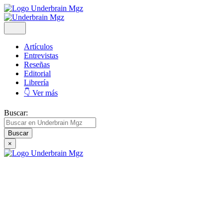
Artículos
Entrevistas
Reseñas
Editorial
Librería
👇 Ver más
Buscar:
×