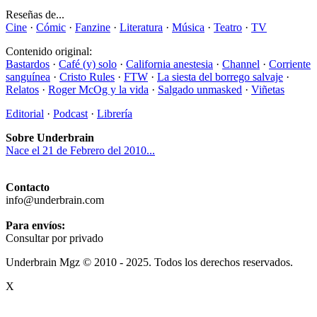
Reseñas de...
Cine
·
Cómic
·
Fanzine
·
Literatura
·
Música
·
Teatro
·
TV
Contenido original:
Bastardos
·
Café (y) solo
·
California anestesia
·
Channel
·
Corriente
sanguínea
·
Cristo Rules
·
FTW
·
La siesta del borrego salvaje
·
Relatos
·
Roger McOg y la vida
·
Salgado unmasked
·
Viñetas
Editorial
·
Podcast
·
Librería
Sobre Underbrain
Nace el 21 de Febrero del 2010...
Contacto
info@underbrain.com
Para envíos:
Consultar por privado
Underbrain Mgz © 2010 - 2025. Todos los derechos reservados.
X