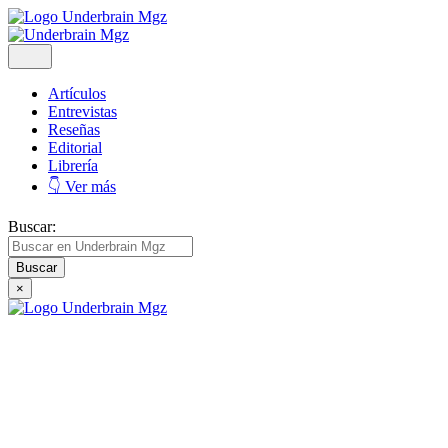
Artículos
Entrevistas
Reseñas
Editorial
Librería
👇 Ver más
Buscar:
×