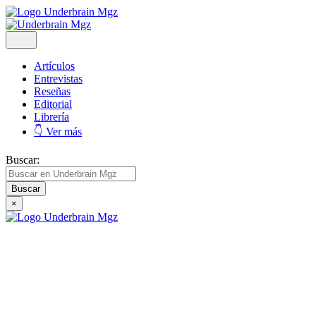
Artículos
Entrevistas
Reseñas
Editorial
Librería
👇 Ver más
Buscar:
×