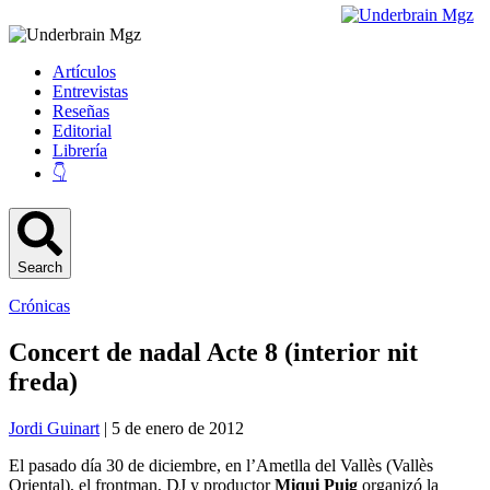
Artículos
Entrevistas
Reseñas
Editorial
Librería
👇
Search
Crónicas
Concert de nadal Acte 8 (interior nit
freda)
Jordi Guinart
| 5 de enero de 2012
El pasado día 30 de diciembre, en l’Ametlla del Vallès (Vallès
Oriental), el frontman, DJ y productor
Miqui Puig
organizó la