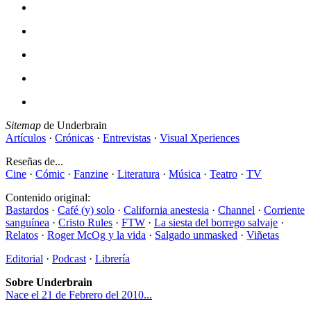
Sitemap
de Underbrain
Artículos
·
Crónicas
·
Entrevistas
·
Visual Xperiences
Reseñas de...
Cine
·
Cómic
·
Fanzine
·
Literatura
·
Música
·
Teatro
·
TV
Contenido original:
Bastardos
·
Café (y) solo
·
California anestesia
·
Channel
·
Corriente
sanguínea
·
Cristo Rules
·
FTW
·
La siesta del borrego salvaje
·
Relatos
·
Roger McOg y la vida
·
Salgado unmasked
·
Viñetas
Editorial
·
Podcast
·
Librería
Sobre Underbrain
Nace el 21 de Febrero del 2010...