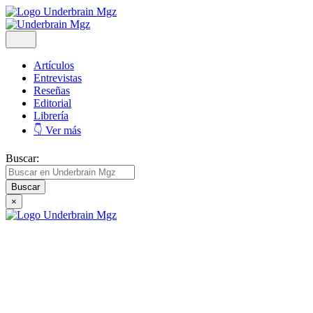
Artículos
Entrevistas
Reseñas
Editorial
Librería
👇 Ver más
Buscar:
×