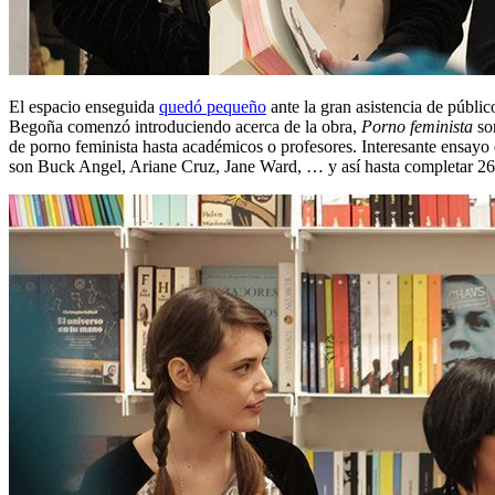
El espacio enseguida
quedó pequeño
ante la gran asistencia de públic
Begoña comenzó introduciendo acerca de la obra,
Porno feminista
son
de porno feminista hasta académicos o profesores. Interesante ensayo 
son Buck Angel, Ariane Cruz, Jane Ward, … y así hasta completar 26 