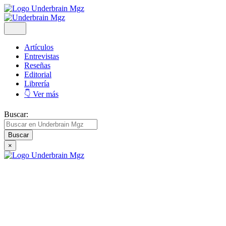
Artículos
Entrevistas
Reseñas
Editorial
Librería
👇 Ver más
Buscar:
×