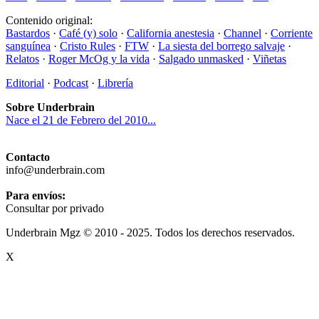
Contenido original:
Bastardos
·
Café (y) solo
·
California anestesia
·
Channel
·
Corriente
sanguínea
·
Cristo Rules
·
FTW
·
La siesta del borrego salvaje
·
Relatos
·
Roger McOg y la vida
·
Salgado unmasked
·
Viñetas
Editorial
·
Podcast
·
Librería
Sobre Underbrain
Nace el 21 de Febrero del 2010...
Contacto
info@underbrain.com
Para envíos:
Consultar por privado
Underbrain Mgz © 2010 - 2025. Todos los derechos reservados.
X