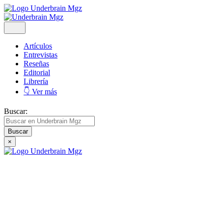
Artículos
Entrevistas
Reseñas
Editorial
Librería
👇 Ver más
Buscar:
×