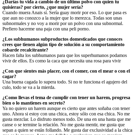
¿Darías tu vida a cambio de un último polvo con quien tu
quisieras? por cierto, ¿que mujer sería?
Cuando muera Anais sí. Sería guay morir por eso. Lo que pasa es
que aun no conozco a la mujer que lo merezca. Todas son unas
subnormales y no voy a morir por un polvo con una subnormal.
Prefiero hacerme una paja con una peli porno.
¿Los subhumanos subproductos domesticados que conoces
crees que tienen algún tipo de solución a su comportamiento
cobarde recalcitrante?
Hacen falta los subhumanos para que los superhumanos podamos
vivir de ellos. Es como la caca que necesita una rosa para vivir
¿Con que sientes más placer, con el comer, con el mear o con el
cagar?
Una buena cagada lo supera todo. Si no te funciona el agujero del
culo, todo se va a la mierda.
¿Como llevas el tema de cumplir con tener un harem, progresa
bien o lo mantienes en secreto?
Ya no quiero un harem aunque es cierto que antes soñaba con tener
uno. Ahora si estoy con una chica, estoy sólo con esa chica. No me
gusta mezclar. Lo disfruto menos todo. De una en una hasta que me
canse o se termine la relación. No me gusta mentir, me gusta que
sepan a quien se están follando. Me gusta dar exclusividad a la chica