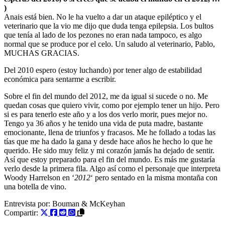
)
Anais está bien. No le ha vuelto a dar un ataque epiléptico y el
veterinario que la vio me dijo que duda tenga epilepsia. Los bultos
que tenía al lado de los pezones no eran nada tampoco, es algo
normal que se produce por el celo. Un saludo al veterinario, Pablo,
MUCHAS GRACIAS.
Del 2010 espero (estoy luchando) por tener algo de estabilidad
económica para sentarme a escribir.
Sobre el fin del mundo del 2012, me da igual si sucede o no. Me
quedan cosas que quiero vivir, como por ejemplo tener un hijo. Pero
si es para tenerlo este año y a los dos verlo morir, pues mejor no.
Tengo ya 36 años y he tenido una vida de puta madre, bastante
emocionante, llena de triunfos y fracasos. Me he follado a todas las
tías que me ha dado la gana y desde hace años he hecho lo que he
querido. He sido muy feliz y mi corazón jamás ha dejado de sentir.
Así que estoy preparado para el fin del mundo. Es más me gustaría
verlo desde la primera fila. Algo así como el personaje que interpreta
Woody Harrelson en ‘
2012
‘ pero sentado en la misma montaña con
una botella de vino.
Entrevista por:
Bouman & McKeyhan
Compartir: