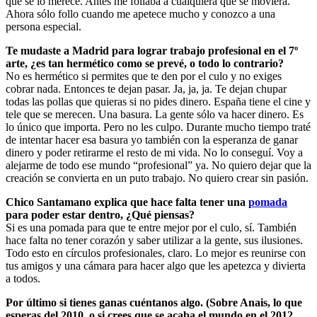
que se lo merece. Antes me follaba a cualquiera que se moviera.
Ahora sólo follo cuando me apetece mucho y conozco a una
persona especial.
Te mudaste a Madrid para lograr trabajo profesional en el 7º
arte, ¿es tan hermético como se prevé, o todo lo contrario?
No es hermético si permites que te den por el culo y no exiges
cobrar nada. Entonces te dejan pasar. Ja, ja, ja. Te dejan chupar
todas las pollas que quieras si no pides dinero. España tiene el cine y
tele que se merecen. Una basura. La gente sólo va hacer dinero. Es
lo único que importa. Pero no les culpo. Durante mucho tiempo traté
de intentar hacer esa basura yo también con la esperanza de ganar
dinero y poder retirarme el resto de mi vida. No lo conseguí. Voy a
alejarme de todo ese mundo “profesional” ya. No quiero dejar que la
creación se convierta en un puto trabajo. No quiero crear sin pasión.
Chico Santamano explica que hace falta tener una
pomada
para poder estar dentro, ¿Qué piensas?
Si es una pomada para que te entre mejor por el culo, sí. También
hace falta no tener corazón y saber utilizar a la gente, sus ilusiones.
Todo esto en círculos profesionales, claro. Lo mejor es reunirse con
tus amigos y una cámara para hacer algo que les apetezca y divierta
a todos.
Por último si tienes ganas cuéntanos algo. (Sobre Anais, lo que
esperas del 2010, o si crees que se acaba el mundo en el 2012, …