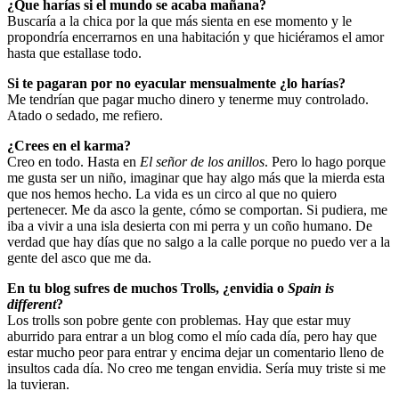
¿Que harías si el mundo se acaba mañana?
Buscaría a la chica por la que más sienta en ese momento y le
propondría encerrarnos en una habitación y que hiciéramos el amor
hasta que estallase todo.
Si te pagaran por no eyacular mensualmente ¿lo harías?
Me tendrían que pagar mucho dinero y tenerme muy controlado.
Atado o sedado, me refiero.
¿Crees en el karma?
Creo en todo. Hasta en
El señor de los anillos
. Pero lo hago porque
me gusta ser un niño, imaginar que hay algo más que la mierda esta
que nos hemos hecho. La vida es un circo al que no quiero
pertenecer. Me da asco la gente, cómo se comportan. Si pudiera, me
iba a vivir a una isla desierta con mi perra y un coño humano. De
verdad que hay días que no salgo a la calle porque no puedo ver a la
gente del asco que me da.
En tu blog sufres de muchos Trolls, ¿envidia o
Spain is
different
?
Los trolls son pobre gente con problemas. Hay que estar muy
aburrido para entrar a un blog como el mío cada día, pero hay que
estar mucho peor para entrar y encima dejar un comentario lleno de
insultos cada día. No creo me tengan envidia. Sería muy triste si me
la tuvieran.