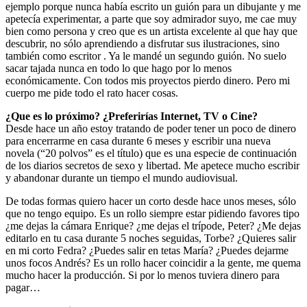
ejemplo porque nunca había escrito un guión para un dibujante y me
apetecía experimentar, a parte que soy admirador suyo, me cae muy
bien como persona y creo que es un artista excelente al que hay que
descubrir, no sólo aprendiendo a disfrutar sus ilustraciones, sino
también como escritor . Ya le mandé un segundo guión. No suelo
sacar tajada nunca en todo lo que hago por lo menos
económicamente. Con todos mis proyectos pierdo dinero. Pero mi
cuerpo me pide todo el rato hacer cosas.
¿Que es lo próximo? ¿Preferirías Internet, TV o Cine?
Desde hace un año estoy tratando de poder tener un poco de dinero
para encerrarme en casa durante 6 meses y escribir una nueva
novela (“20 polvos” es el título) que es una especie de continuación
de los diarios secretos de sexo y libertad. Me apetece mucho escribir
y abandonar durante un tiempo el mundo audiovisual.
De todas formas quiero hacer un corto desde hace unos meses, sólo
que no tengo equipo. Es un rollo siempre estar pidiendo favores tipo
¿me dejas la cámara Enrique? ¿me dejas el trípode, Peter? ¿Me dejas
editarlo en tu casa durante 5 noches seguidas, Torbe? ¿Quieres salir
en mi corto Fedra? ¿Puedes salir en tetas María? ¿Puedes dejarme
unos focos Andrés? Es un rollo hacer coincidir a la gente, me quema
mucho hacer la producción. Si por lo menos tuviera dinero para
pagar…