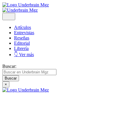
Artículos
Entrevistas
Reseñas
Editorial
Librería
👇 Ver más
Buscar:
×