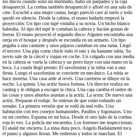
los discos cuando sonó un murmullo, hubo un parpadeo y la caja
desapareció. La cortina también desapareció y afloré en una sala de
cine. Escuché a una mujer cantar, luego pareció caer al suelo y todo
quedó en silencio. Desde la cabina, el enano bailarín empezó la
proyección: Un tipo con tupé visitaba a su novia. Un bicho blanco
babeaba. Al tipo del tupé le cortaban la cabeza y hacían gomas de
borrar. El enano proyectó el segundo disco: Alguien encontraba una
oreja en el bosque y después se escondía en un armario. Un tipo
pegaba a una cantante y unos pájaros cantaban en una rama. Llegó
el tercero: Una pija come chicle todo el rato y da bastante rabia. Su
novio sale de la cárcel y viajan en coche. Un colgado con una media
en la cabeza se vuela la cabeza y un perro huye con una mano en la
boca. La cuarta llegó pronto: El saxofonista y la rubia van a una
fiesta. Luego el saxofonista se convierte en mecánico. La rubia se
hace morena. Una casa arde al revés. Una carretera se diluye en la
noche. La quinta: Una actriz busca fortuna. Un director realiza un
casting y le obligan a escoger la chica. Una caja cambia el orden de
las cosas y unos abuelos asustan a la actriz. La sexta: De nuevo una
actriz. Preparan el rodaje. Se enteran de que están rodando un
remake. La primera versión que se rodó da mal rollo. Una
habitación con tres conejos humanoides. Pasillos y fogonazos. Uno
en mi cerebro. Espuma en mi boca. Desde el otro lado de la cortina
roja lo veo. La policía me encuentra. Los forenses me inspeccionan.
El ataúd me encierra. La misa dura poco. Angelo Badalamenti toca
el piano y algunos lloran. Me entierran y todos se marchan. El