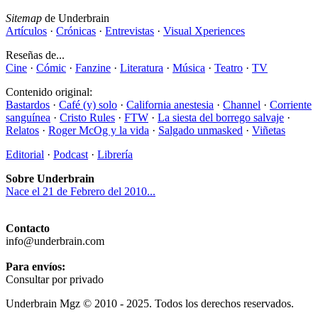
Sitemap
de Underbrain
Artículos
·
Crónicas
·
Entrevistas
·
Visual Xperiences
Reseñas de...
Cine
·
Cómic
·
Fanzine
·
Literatura
·
Música
·
Teatro
·
TV
Contenido original:
Bastardos
·
Café (y) solo
·
California anestesia
·
Channel
·
Corriente
sanguínea
·
Cristo Rules
·
FTW
·
La siesta del borrego salvaje
·
Relatos
·
Roger McOg y la vida
·
Salgado unmasked
·
Viñetas
Editorial
·
Podcast
·
Librería
Sobre Underbrain
Nace el 21 de Febrero del 2010...
Contacto
info@underbrain.com
Para envíos:
Consultar por privado
Underbrain Mgz © 2010 - 2025. Todos los derechos reservados.