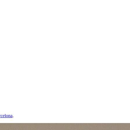
rcelona
.