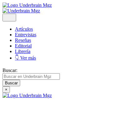
Artículos
Entrevistas
Reseñas
Editorial
Librería
👇 Ver más
Buscar:
×