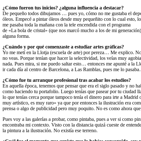
¿Cómo fueron tus inicios? ¿alguna influencia a destacar?
De pequeño todos dibujamos … pues yo, cómo no me gustaba el deport
óleos. Empecé a pintar óleos desde muy pequeñito con lo cual esto, l
me pasaba toda la mañana con la tele encendida con el programa
de «La bola de cristal» (que nos marcó mucho a los de mi generación)
alguna forma.
¿Cuándo y por qué comenzaste a estudiar artes gráficas?
Yo me metí en la Llotja (escuela de arte) por pereza… Me explico. No
no veas. Porque tenían que hacer la selectividad, los veías muy agobia
nada. Pues mira, si me puedo saltar esto… entonces me apunté a la Ll
ir cada día al centro de Barcelona, a Las Ramblas, pues me lo pasab
¿Cómo fue tu arranque profesional tras acabar los estudios?
En aquella época, tenemos que pensar que era el siglo pasado y no hab
como haciendo tu portafolio. Luego tenías que pasear por tu ciudad ll
lo que tenías cerca porque tampoco tenía el dinero para irte a Madrid 
muy artístico, es muy raro» ya que por entonces la ilustración era co
prensa o algo de publicidad pero muy poquito. No es como ahora que 
Pues voy a las galerías a probar, como pintaba, pues a ver si como p
encontraba mi contexto. Visto con la distancia quizá cueste de enten
la pintura a la ilustración. No existía ese terreno.