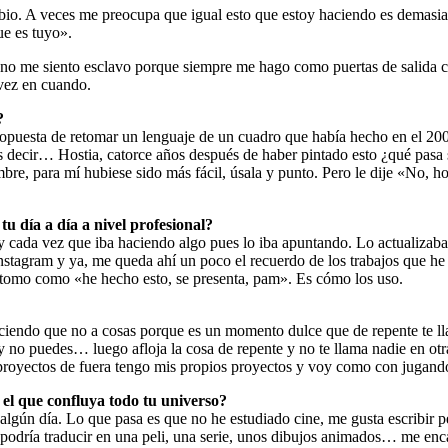
o. A veces me preocupa que igual esto que estoy haciendo es demasiad
ue es tuyo».
 no me siento esclavo porque siempre me hago como puertas de salida c
vez en cuando.
?
opuesta de retomar un lenguaje de un cuadro que había hecho en el 20
cir… Hostia, catorce años después de haber pintado esto ¿qué pasa si 
mbre, para mí hubiese sido más fácil, úsala y punto. Pero le dije «No, 
tu día a día a nivel profesional?
 cada vez que iba haciendo algo pues lo iba apuntando. Lo actualizaba 
 instagram y ya, me queda ahí un poco el recuerdo de los trabajos que 
lo tomo como «he hecho esto, se presenta, pam». Es cómo los uso.
iciendo que no a cosas porque es un momento dulce que de repente te ll
y no puedes… luego afloja la cosa de repente y no te llama nadie en o
proyectos de fuera tengo mis propios proyectos y voy como con jugando
l que confluya todo tu universo?
algún día. Lo que pasa es que no he estudiado cine, me gusta escribir 
 podría traducir en una peli, una serie, unos dibujos animados… me enca