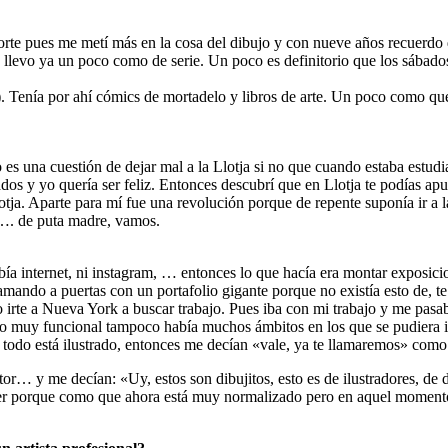
e pues me metí más en la cosa del dibujo y con nueve años recuerdo 
o llevo ya un poco como de serie. Un poco es definitorio que los sábad
. Tenía por ahí cómics de mortadelo y libros de arte. Un poco como qu
 es una cuestión de dejar mal a la Llotja si no que cuando estaba est
dos y yo quería ser feliz. Entonces descubrí que en Llotja te podías apu
otja. Aparte para mí fue una revolución porque de repente suponía ir a
a…. de puta madre, vamos.
ía internet, ni instagram, … entonces lo que hacía era montar exposici
amando a puertas con un portafolio gigante porque no existía esto de, 
o irte a Nueva York a buscar trabajo. Pues iba con mi trabajo y me pasab
mo muy funcional tampoco había muchos ámbitos en los que se pudiera ilu
todo está ilustrado, entonces me decían «vale, ya te llamaremos» como
intor… y me decían: «Uy, estos son dibujitos, esto es de ilustradores
der porque como que ahora está muy normalizado pero en aquel momento e