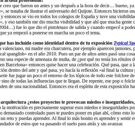
n artista profesional?
ue creo que fueron un antes y un después a la hora de decir… bueno, 
», se trataba de ilustrar el aniversario del Quijote. Entonces hiciero
y entonces se vio en todos los colegios de España y tuve una visibili
as», y eso también me dio mucha visibilidad y que ahí que mucha gente 
2004…) fue lo que dio el pistoletazo de salida y cuando empecé a pode
 que ya empezó a ponerse en marcha un poco el tema.
 que has incluido como identidad dentro de tu exposición
Typical Sp
a valenciano, mi madre era charcutera, por ejemplo aparecen jamones, 
ical spanglish» en el año 2010. Pues un par de años antes pasó una cos
mo una especie de amenaza de multa, de ¿por qué no tenía los rótulos 
en Barcelona» entonces quise hacer una celebración. Qué pasa, que a la
n dentro del arte y qué pasa, yo hacía la reflexión «al final la cultura p
serie fue jugar un poco el entorno de los tópicos de todo este folclore 
sino de todas las influencias que te llegan. De repente, ese pop o folclo
den de una nacionalidad. Entonces era el espíritu de esta exposición h
 arquitectura ¿estos proyectos te provocan miedos e inseguridades, o
 la motivación es precisamente superar esos miedos e inseguridades por
demasiado controlado pues te puedes poner en plan ahí, cómo esto lo c
 reto y puedas aprender. Al final lo más bonito es aprender y sentir e
ndador de estos que va pasando el suelo para atrás y sin avanzar.