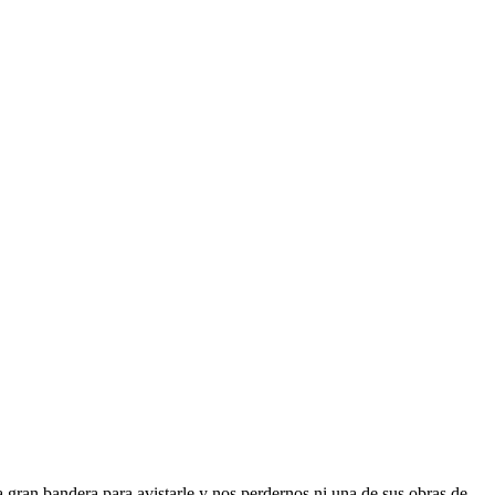
a gran bandera para avistarle y nos perdernos ni una de sus obras de