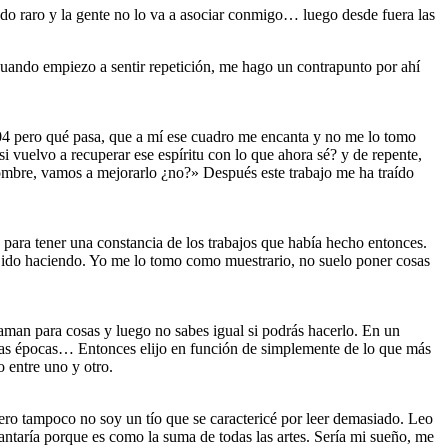
o raro y la gente no lo va a asociar conmigo… luego desde fuera las
uando empiezo a sentir repetición, me hago un contrapunto por ahí
04 pero qué pasa, que a mí ese cuadro me encanta y no me lo tomo
vuelvo a recuperar ese espíritu con lo que ahora sé? y de repente,
hombre, vamos a mejorarlo ¿no?» Después este trabajo me ha traído
para tener una constancia de los trabajos que había hecho entonces.
he ido haciendo. Yo me lo tomo como muestrario, no suelo poner cosas
aman para cosas y luego no sabes igual si podrás hacerlo. En un
tras épocas… Entonces elijo en función de simplemente de lo que más
 entre uno y otro.
pero tampoco no soy un tío que se caractericé por leer demasiado. Leo
ntaría porque es como la suma de todas las artes. Sería mi sueño, me