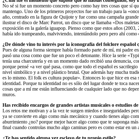
¿Cuál fue el momento que supiste que lo habías conseguido, soy u
No sé si fue un momento concreto pero como hay tres cosas que sí q
mantengo. Uno de los primeros proyectos fue un trabajo para la «once
año, centrado en la figura de Quijote y fue como una campaña grande 
ilustrar el disco de Marc Parrot, un disco que se llamaba «Dos malet
exposición en la galería iguapop. Pienso como que estos años (2003, 
había ido trampeando, malviviendo, intentándolo pero pero ahí como
¿De dónde vino tu interés por la iconografía del folclore español
Pues de alguna forma siempre había formado parte de mí, mi padre er
pasó una cosa como que fue un poco el detonante. Hice la serie «Typ
tenía una charcutería y en un momento dado recibió una denuncia, co
porque pensé «a ver qué pasa, como que todo el español es sacrilegio 
nivel simbólico y a nivel plástico brutal. Que además hay mucha tradició
es lo mismo. El folk es cultura popular». Entonces lo que hice en esa 
identidad. Porque tu identidad no es sólo del lugar donde te toca nacer 
cosas que a mí me están influenciando de cualquier lado que no depen
muros.
Has recibido encargos de grandes artistas musicales o estudios de
Los retos me motivan y a la vez te surgen miedos e inseguridades pero
ya se convierte en algo como más mecánico y cuando tienes algo como 
aburrimiento ¿no? porque mejor hacer algo como que te suponga más un
final cuando controlas mucho algo caminas pero es como estar en un a
¿Te has sentido alguna vez esclavo de tu propio estilo?