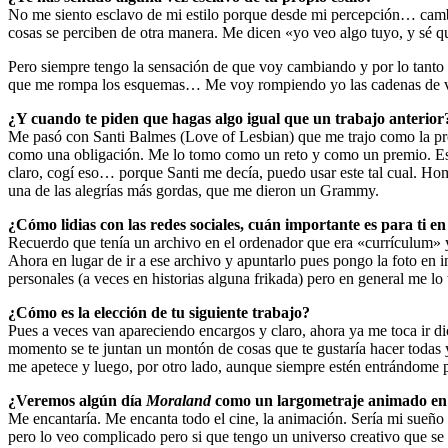
No me siento esclavo de mi estilo porque desde mi percepción… cambi
cosas se perciben de otra manera. Me dicen «yo veo algo tuyo, y sé q
Pero siempre tengo la sensación de que voy cambiando y por lo tanto
que me rompa los esquemas… Me voy rompiendo yo las cadenas de 
¿Y cuando te piden que hagas algo igual que un trabajo anterior
Me pasó con Santi Balmes (Love of Lesbian) que me trajo como la pr
como una obligación. Me lo tomo como un reto y como un premio. Es de
claro, cogí eso… porque Santi me decía, puedo usar este tal cual. Ho
una de las alegrías más gordas, que me dieron un Grammy.
¿Cómo lidias con las redes sociales, cuán importante es para ti en 
Recuerdo que tenía un archivo en el ordenador que era «currículum» y
Ahora en lugar de ir a ese archivo y apuntarlo pues pongo la foto en
personales (a veces en historias alguna frikada) pero en general me 
¿Cómo es la elección de tu siguiente trabajo?
Pues a veces van apareciendo encargos y claro, ahora ya me toca ir d
momento se te juntan un montón de cosas que te gustaría hacer todas 
me apetece y luego, por otro lado, aunque siempre estén entrándome 
¿Veremos algún día
Moraland
como un largometraje animado en e
Me encantaría. Me encanta todo el cine, la animación. Sería mi sueño 
pero lo veo complicado pero si que tengo un universo creativo que se