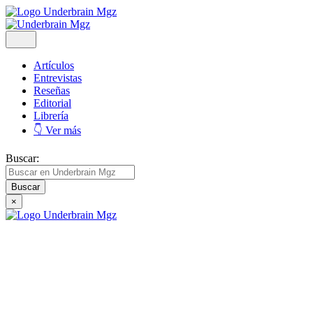
Artículos
Entrevistas
Reseñas
Editorial
Librería
👇 Ver más
Buscar:
×