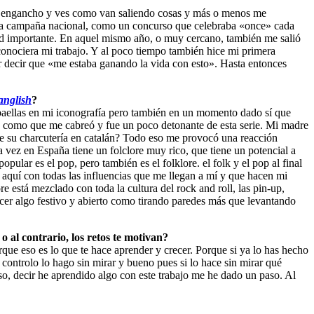
ya engancho y ves como van saliendo cosas y más o menos me
n una campaña nacional, como un concurso que celebraba «once» cada
dad importante. En aquel mismo año, o muy cercano, también me salió
conociera mi trabajo. Y al poco tiempo también hice mi primera
r decir que «me estaba ganando la vida con esto». Hasta entonces
anglish
?
paellas en mi iconografía pero también en un momento dado sí que
a como que me cabreó y fue un poco detonante de esta serie. Mi madre
de su charcutería en catalán? Todo eso me provocó una reacción
 vez en España tiene un folclore muy rico, que tiene un potencial a
opular es el pop, pero también es el folklore. el folk y el pop al final
de aquí con todas las influencias que me llegan a mí y que hacen mi
re está mezclado con toda la cultura del rock and roll, las pin-up,
acer algo festivo y abierto como tirando paredes más que levantando
 al contrario, los retos te motivan?
que eso es lo que te hace aprender y crecer. Porque si ya lo has hecho
ontrolo lo hago sin mirar y bueno pues si lo hace sin mirar qué
so, decir he aprendido algo con este trabajo me he dado un paso. Al