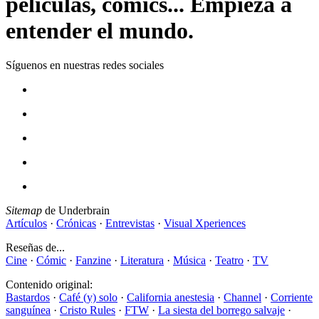
películas, cómics... Empieza a
entender el mundo.
Síguenos en nuestras redes sociales
Sitemap
de Underbrain
Artículos
·
Crónicas
·
Entrevistas
·
Visual Xperiences
Reseñas de...
Cine
·
Cómic
·
Fanzine
·
Literatura
·
Música
·
Teatro
·
TV
Contenido original:
Bastardos
·
Café (y) solo
·
California anestesia
·
Channel
·
Corriente
sanguínea
·
Cristo Rules
·
FTW
·
La siesta del borrego salvaje
·