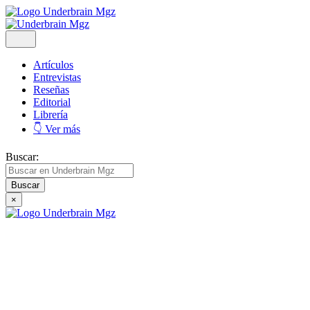
Artículos
Entrevistas
Reseñas
Editorial
Librería
👇 Ver más
Buscar:
×