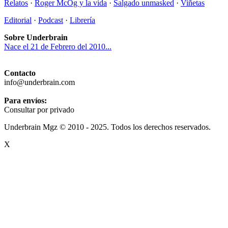
Relatos
·
Roger McOg y la vida
·
Salgado unmasked
·
Viñetas
Editorial
·
Podcast
·
Librería
Sobre Underbrain
Nace el 21 de Febrero del 2010...
Contacto
info@underbrain.com
Para envíos:
Consultar por privado
Underbrain Mgz © 2010 - 2025. Todos los derechos reservados.
X