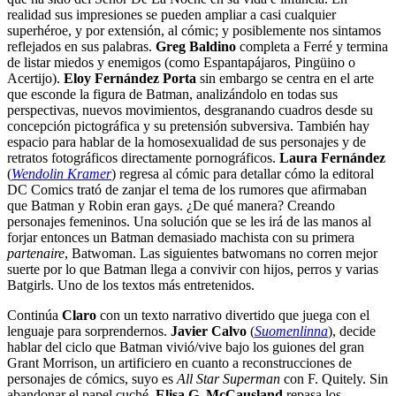
realidad sus impresiones se pueden ampliar a casi cualquier
superhéroe, y por extensión, al cómic; y posiblemente nos sintamos
reflejados en sus palabras.
Greg Baldino
completa a Ferré y termina
de listar miedos y enemigos (como Espantapájaros, Pingüino o
Acertijo).
Eloy Fernández Porta
sin embargo se centra en el arte
que esconde la figura de Batman, analizándolo en todas sus
perspectivas, nuevos movimientos, desgranando cuadros desde su
concepción pictográfica y su pretensión subversiva. También hay
espacio para hablar de la homosexualidad de sus personajes y de
retratos fotográficos directamente pornográficos.
Laura Fernández
(
Wendolin Kramer
) regresa al cómic para detallar cómo la editoral
DC Comics trató de zanjar el tema de los rumores que afirmaban
que Batman y Robin eran gays. ¿De qué manera? Creando
personajes femeninos. Una solución que se les irá de las manos al
forjar entonces un Batman demasiado machista con su primera
partenaire
, Batwoman. Las siguientes batwomans no corren mejor
suerte por lo que Batman llega a convivir con hijos, perros y varias
Batgirls. Uno de los textos más entretenidos.
Continúa
Claro
con un texto narrativo divertido que juega con el
lenguaje para sorprendernos.
Javier Calvo
(
Suomenlinna
), decide
hablar del ciclo que Batman vivió/vive bajo los guiones del gran
Grant Morrison, un artificiero en cuanto a reconstrucciones de
personajes de cómics, suyo es
All Star Superman
con F. Quitely. Sin
abandonar el papel cuché,
Elisa G. McCausland
repasa los