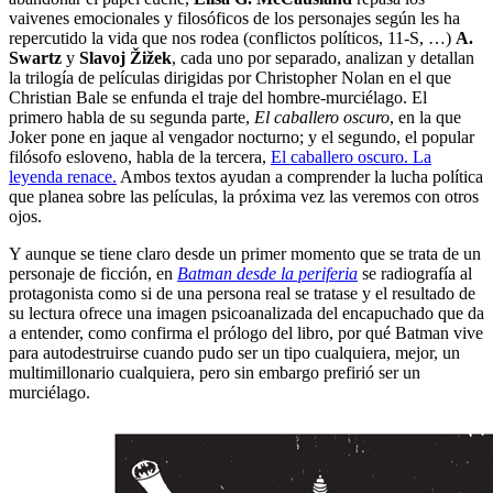
vaivenes emocionales y filosóficos de los personajes según les ha
repercutido la vida que nos rodea (conflictos políticos, 11-S, …)
A.
Swartz
y
Slavoj Žižek
, cada uno por separado, analizan y detallan
la trilogía de películas dirigidas por Christopher Nolan en el que
Christian Bale se enfunda el traje del hombre-murciélago. El
primero habla de su segunda parte,
El caballero oscuro
, en la que
Joker pone en jaque al vengador nocturno; y el segundo, el popular
filósofo esloveno, habla de la tercera,
El caballero oscuro. La
leyenda renace.
Ambos textos ayudan a comprender la lucha política
que planea sobre las películas, la próxima vez las veremos con otros
ojos.
Y aunque se tiene claro desde un primer momento que se trata de un
personaje de ficción, en
Batman desde la periferia
se radiografía al
protagonista como si de una persona real se tratase y el resultado de
su lectura ofrece una imagen psicoanalizada del encapuchado que da
a entender, como confirma el prólogo del libro, por qué Batman vive
para autodestruirse cuando pudo ser un tipo cualquiera, mejor, un
multimillonario cualquiera, pero sin embargo prefirió ser un
murciélago.