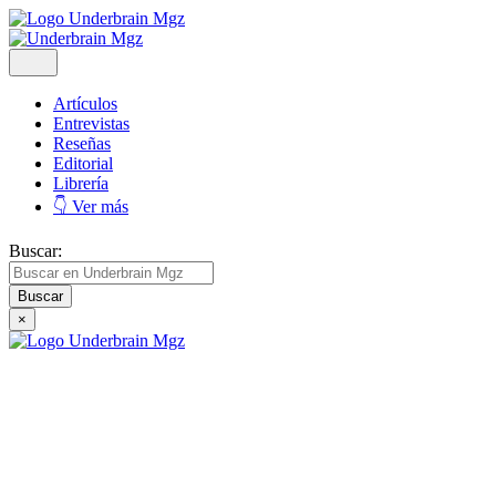
Artículos
Entrevistas
Reseñas
Editorial
Librería
👇 Ver más
Buscar:
×