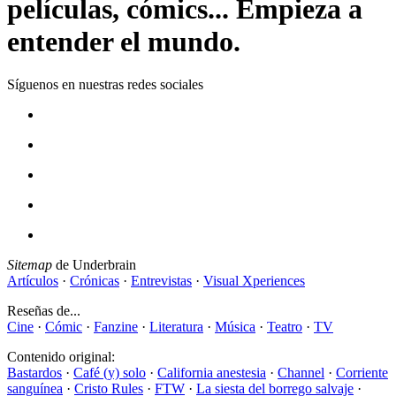
películas, cómics... Empieza a
entender el mundo.
Síguenos en nuestras redes sociales
Sitemap
de Underbrain
Artículos
·
Crónicas
·
Entrevistas
·
Visual Xperiences
Reseñas de...
Cine
·
Cómic
·
Fanzine
·
Literatura
·
Música
·
Teatro
·
TV
Contenido original:
Bastardos
·
Café (y) solo
·
California anestesia
·
Channel
·
Corriente
sanguínea
·
Cristo Rules
·
FTW
·
La siesta del borrego salvaje
·