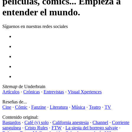
películas, cómics... Empieza a
entender el mundo.
Síguenos en nuestras redes sociales
Sitemap
de Underbrain
Artículos
·
Crónicas
·
Entrevistas
·
Visual Xperiences
Reseñas de...
Cine
·
Cómic
·
Fanzine
·
Literatura
·
Música
·
Teatro
·
TV
Contenido original:
Bastardos
·
Café (y) solo
·
California anestesia
·
Channel
·
Corriente
sanguínea
·
Cristo Rules
·
FTW
·
La siesta del borrego salvaje
·