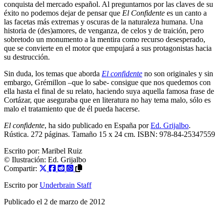
conquista del mercado español. Al preguntarnos por las claves de su
éxito no podemos dejar de pensar que
El Confidente
es un canto a
las facetas más extremas y oscuras de la naturaleza humana. Una
historia de (des)amores, de venganza, de celos y de traición, pero
sobretodo un monumento a la mentira como recurso desesperado,
que se convierte en el motor que empujará a sus protagonistas hacia
su destrucción.
Sin duda, los temas que aborda
El confidente
no son originales y sin
embargo, Grémillon –que lo sabe- consigue que nos quedemos con
ella hasta el final de su relato, haciendo suya aquella famosa frase de
Cortázar, que aseguraba que en literatura no hay tema malo, sólo es
malo el tratamiento que de él pueda hacerse.
El confidente
, ha sido publicado en España por
Ed. Grijalbo
.
Rústica. 272 páginas. Tamaño 15 x 24 cm. ISBN: 978-84-25347559
Escrito por:
Maribel Ruiz
© Ilustración:
Ed. Grijalbo
Compartir:
Escrito por
Underbrain Staff
Publicado el
2 de marzo de 2012