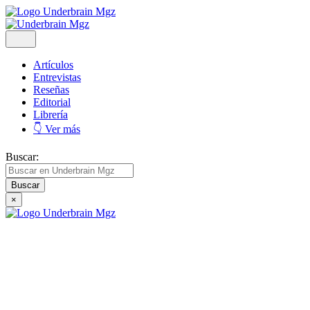
Artículos
Entrevistas
Reseñas
Editorial
Librería
👇 Ver más
Buscar:
×