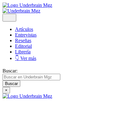
Artículos
Entrevistas
Reseñas
Editorial
Librería
👇 Ver más
Buscar:
×