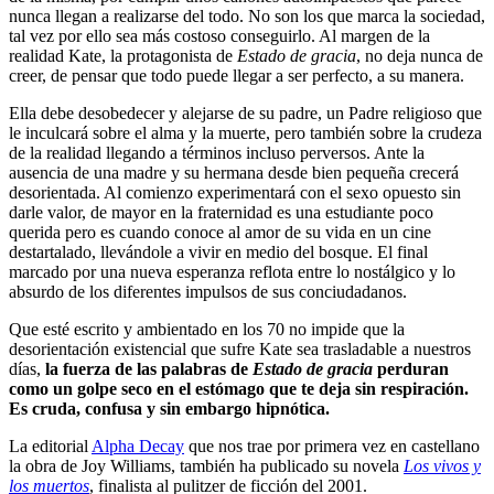
nunca llegan a realizarse del todo. No son los que marca la sociedad,
tal vez por ello sea más costoso conseguirlo. Al margen de la
realidad Kate, la protagonista de
Estado de gracia
, no deja nunca de
creer, de pensar que todo puede llegar a ser perfecto, a su manera.
Ella debe desobedecer y alejarse de su padre, un Padre religioso que
le inculcará sobre el alma y la muerte, pero también sobre la crudeza
de la realidad llegando a términos incluso perversos. Ante la
ausencia de una madre y su hermana desde bien pequeña crecerá
desorientada. Al comienzo experimentará con el sexo opuesto sin
darle valor, de mayor en la fraternidad es una estudiante poco
querida pero es cuando conoce al amor de su vida en un cine
destartalado, llevándole a vivir en medio del bosque. El final
marcado por una nueva esperanza reflota entre lo nostálgico y lo
absurdo de los diferentes impulsos de sus conciudadanos.
Que esté escrito y ambientado en los 70 no impide que la
desorientación existencial que sufre Kate sea trasladable a nuestros
días,
la fuerza de las palabras de
Estado de gracia
perduran
como un golpe seco en el estómago que te deja sin respiración.
Es cruda, confusa y sin embargo hipnótica.
La editorial
Alpha Decay
que nos trae por primera vez en castellano
la obra de Joy Williams, también ha publicado su novela
Los vivos y
los muertos
, finalista al pulitzer de ficción del 2001.