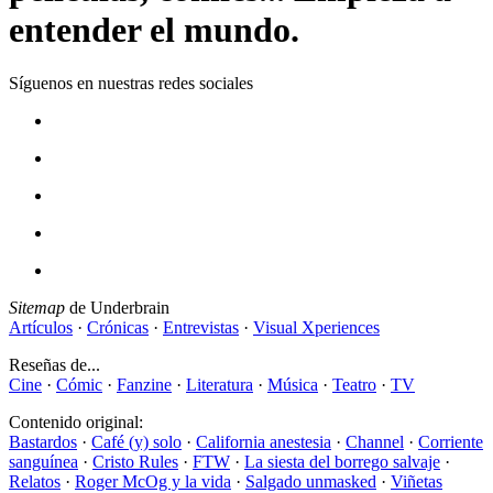
entender el mundo.
Síguenos en nuestras redes sociales
Sitemap
de Underbrain
Artículos
·
Crónicas
·
Entrevistas
·
Visual Xperiences
Reseñas de...
Cine
·
Cómic
·
Fanzine
·
Literatura
·
Música
·
Teatro
·
TV
Contenido original:
Bastardos
·
Café (y) solo
·
California anestesia
·
Channel
·
Corriente
sanguínea
·
Cristo Rules
·
FTW
·
La siesta del borrego salvaje
·
Relatos
·
Roger McOg y la vida
·
Salgado unmasked
·
Viñetas