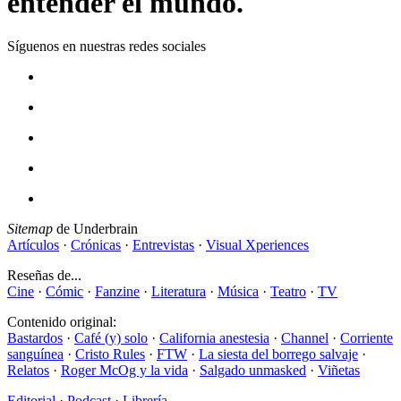
entender el mundo.
Síguenos en nuestras redes sociales
Sitemap
de Underbrain
Artículos
·
Crónicas
·
Entrevistas
·
Visual Xperiences
Reseñas de...
Cine
·
Cómic
·
Fanzine
·
Literatura
·
Música
·
Teatro
·
TV
Contenido original:
Bastardos
·
Café (y) solo
·
California anestesia
·
Channel
·
Corriente
sanguínea
·
Cristo Rules
·
FTW
·
La siesta del borrego salvaje
·
Relatos
·
Roger McOg y la vida
·
Salgado unmasked
·
Viñetas
Editorial
·
Podcast
·
Librería