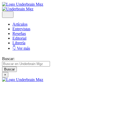
Artículos
Entrevistas
Reseñas
Editorial
Librería
👇 Ver más
Buscar:
×