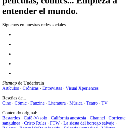
películas, cómics... Empieza a
entender el mundo.
Síguenos en nuestras redes sociales
Sitemap
de Underbrain
Artículos
·
Crónicas
·
Entrevistas
·
Visual Xperiences
Reseñas de...
Cine
·
Cómic
·
Fanzine
·
Literatura
·
Música
·
Teatro
·
TV
Contenido original:
Bastardos
·
Café (y) solo
·
California anestesia
·
Channel
·
Corriente
sanguínea
·
Cristo Rules
·
FTW
·
La siesta del borrego salvaje
·