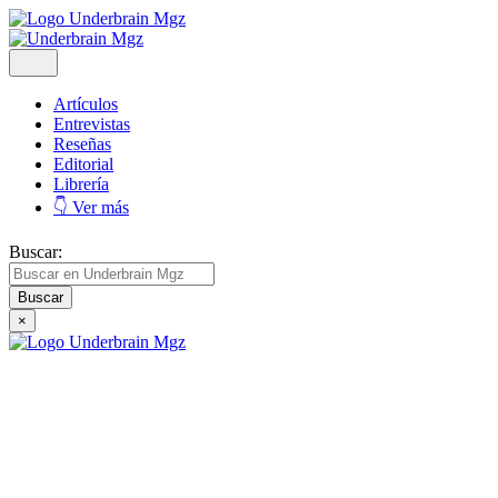
Artículos
Entrevistas
Reseñas
Editorial
Librería
👇 Ver más
Buscar:
×