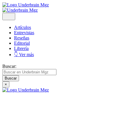
Artículos
Entrevistas
Reseñas
Editorial
Librería
👇 Ver más
Buscar:
×