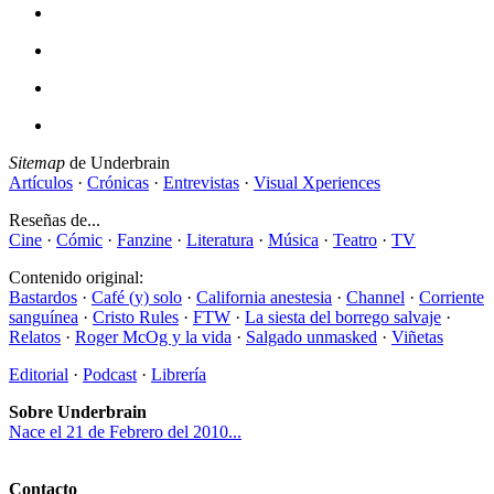
Sitemap
de Underbrain
Artículos
·
Crónicas
·
Entrevistas
·
Visual Xperiences
Reseñas de...
Cine
·
Cómic
·
Fanzine
·
Literatura
·
Música
·
Teatro
·
TV
Contenido original:
Bastardos
·
Café (y) solo
·
California anestesia
·
Channel
·
Corriente
sanguínea
·
Cristo Rules
·
FTW
·
La siesta del borrego salvaje
·
Relatos
·
Roger McOg y la vida
·
Salgado unmasked
·
Viñetas
Editorial
·
Podcast
·
Librería
Sobre Underbrain
Nace el 21 de Febrero del 2010...
Contacto