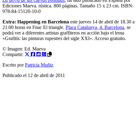
La tierra de las cuevas pintadas
, ha sido publicado en España por
Ediciones Maeva. rústica. 800 páginas. Tamaño 15 x 23 cm. ISBN:
978-84-15120-10-0
Extra: Happening en Barcelona
este jueves 14 de abril de 18.30 a
21:00 horas en Fnac El triangle.
Plaça Catalunya, 4. Barcelona
, se
podrá ver a diferentes artistas graffiteros en acción bajo el lema
«Grafitis: las pinturas rupestres del sigle XXI». Acceso gratuito.
© Imagen:
Ed. Maeva
Compartir:
Escrito por
Patricia Muñiz
Publicado el
12 de abril de 2011