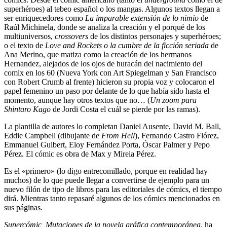
superhéroes) al tebeo español o los mangas. Algunos textos llegan a
ser enriquecedores como
La imparable extensión de lo nimio
de
Raúl Michinela, donde se analiza la creación y el porqué de los
multiuniversos,
crossovers
de los distintos personajes y superhéroes;
o el texto de
Love and Rockets o la cumbre de la ficción seriada
de
Ana Merino, que matiza como la creación de los hermanos
Hernandez, alejados de los ojos de huracán del nacimiento del
comix en los 60 (Nueva York con Art Spiegelman y San Francisco
con Robert Crumb al frente) hicieron su propia voz y colocaron el
papel femenino un paso por delante de lo que había sido hasta el
momento, aunque hay otros textos que no… (
Un zoom para
Shintaro Kago
de Jordi Costa el cuál se pierde por las ramas).
La plantilla de autores lo completan Daniel Ausente, David M. Ball,
Eddie Campbell (dibujante de
From Hell
), Fernando Castro Flórez,
Emmanuel Guibert, Eloy Fernández Porta, Óscar Palmer y Pepo
Pérez. El cómic es obra de Max y Mireia Pérez.
Es el «primero» (lo digo entrecomillado, porque en realidad hay
muchos) de lo que puede llegar a convertirse de ejemplo para un
nuevo filón de tipo de libros para las editoriales de cómics, el tiempo
dirá. Mientras tanto repasaré algunos de los cómics mencionados en
sus páginas.
Supercómic, Mutaciones de la novela gráfica contemporánea
, ha