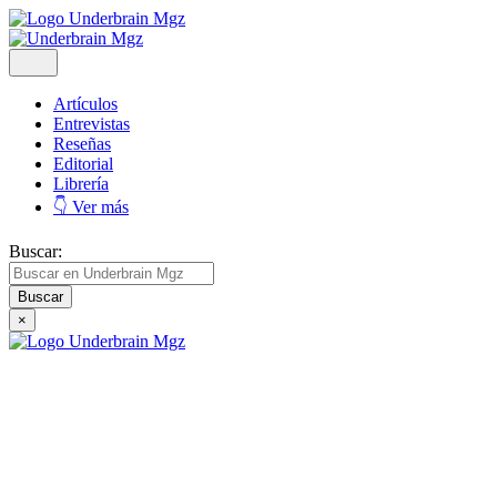
Artículos
Entrevistas
Reseñas
Editorial
Librería
👇 Ver más
Buscar:
×