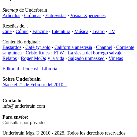
Sitemap
de Underbrain
Artículos
·
Crónicas
·
Entrevistas
·
Visual Xperiences
Reseñas de...
Cine
·
Cómic
·
Fanzine
·
Literatura
·
Música
·
Teatro
·
TV
Contenido original:
Bastardos
·
Café (y) solo
·
California anestesia
·
Channel
·
Corriente
sanguínea
·
Cristo Rules
·
FTW
·
La siesta del borrego salvaje
·
Relatos
·
Roger McOg y la vida
·
Salgado unmasked
·
Viñetas
Editorial
·
Podcast
·
Librería
Sobre Underbrain
Nace el 21 de Febrero del 2010...
Contacto
info@underbrain.com
Para envíos:
Consultar por privado
Underbrain Mgz © 2010 - 2025. Todos los derechos reservados.