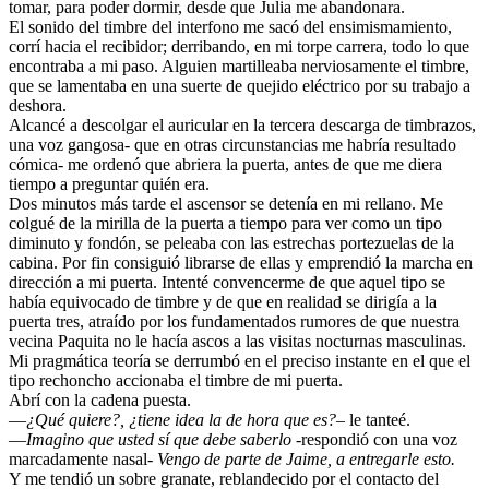
tomar, para poder dormir, desde que Julia me abandonara.
El sonido del timbre del interfono me sacó del ensimismamiento,
corrí hacia el recibidor; derribando, en mi torpe carrera, todo lo que
encontraba a mi paso. Alguien martilleaba nerviosamente el timbre,
que se lamentaba en una suerte de quejido eléctrico por su trabajo a
deshora.
Alcancé a descolgar el auricular en la tercera descarga de timbrazos,
una voz gangosa- que en otras circunstancias me habría resultado
cómica- me ordenó que abriera la puerta, antes de que me diera
tiempo a preguntar quién era.
Dos minutos más tarde el ascensor se detenía en mi rellano. Me
colgué de la mirilla de la puerta a tiempo para ver como un tipo
diminuto y fondón, se peleaba con las estrechas portezuelas de la
cabina. Por fin consiguió librarse de ellas y emprendió la marcha en
dirección a mi puerta. Intenté convencerme de que aquel tipo se
había equivocado de timbre y de que en realidad se dirigía a la
puerta tres, atraído por los fundamentados rumores de que nuestra
vecina Paquita no le hacía ascos a las visitas nocturnas masculinas.
Mi pragmática teoría se derrumbó en el preciso instante en el que el
tipo rechoncho accionaba el timbre de mi puerta.
Abrí con la cadena puesta.
—
¿Qué quiere?, ¿tiene idea la de hora que es?
– le tanteé.
—
Imagino que usted sí que debe saberlo
-respondió con una voz
marcadamente nasal-
Vengo de parte de Jaime, a entregarle esto.
Y me tendió un sobre granate, reblandecido por el contacto del