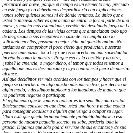
procuraré ser breve, porque el tiempo es un elemento muy preciado
en este juego y no deberíamos desperdiciarlo con explicaciones
vanas sobre quienes somos ni de dónde venimos. Lo único que a
usted le interesa saber es que acaba de entrar a forma parte de una
nueva, y mucho más estimulante, versión del devaluado juego de La
cadena. Los tiempos de las viejas cartas que anunciaban todo tipo
de desgracias a sus receptores en caso de no cumplir con lo
solicitado en ellas, pasaron a mejor vida, mi querido amigo. No
tardamos en comprobar el poco efecto que producían, nuestras
pueriles amenazas
– todo hay que reconocerlo-
en una sociedad tan
incrédula como la nuestra. Porque esa es la cuestión y no otra,
¿sabe? la creencia, o mejor dicho, el temor que todos tenemos a
aquello que nos es desconocido y cuyo control está fuera de nuestro
alcance.
Así que decidimos ser más acordes con los tiempos y hacer que el
juego se convirtiera en algo mucho más interactivo, por decirlo de
algún modo, y decidimos implicar a los jugadores de manera que
no pudieran negarse a participar.
El reglamento que le vamos a aplicar es tan sencillo como brutal.
Básicamente consiste en que tiene usted una hora y media exacta
para conseguir localizar a alguien que venga a ocupar su lugar.
Claro está que queda terminantemente prohibido hablarle a esa
persona de nuestro pequeño secreto, ya sabe, perdería toda la
gracia. Digamos que sólo podrá servirse de sus encantos y de sus
dotes persuasivas. Este será el único modo en el que podrá usted