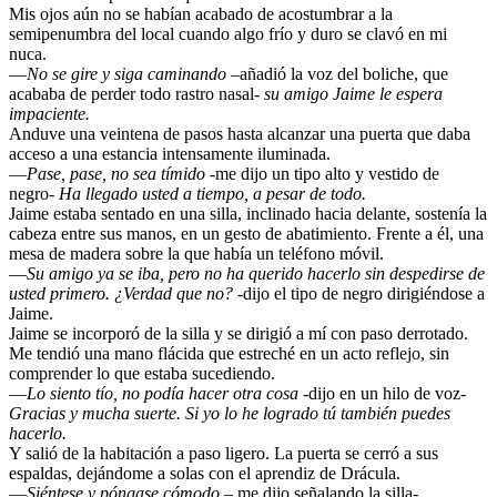
Mis ojos aún no se habían acabado de acostumbrar a la
semipenumbra del local cuando algo frío y duro se clavó en mi
nuca.
—
No se gire y siga caminando
–añadió la voz del boliche, que
acababa de perder todo rastro nasal-
su amigo Jaime le espera
impaciente.
Anduve una veintena de pasos hasta alcanzar una puerta que daba
acceso a una estancia intensamente iluminada.
—
Pase, pase, no sea tímido
-me dijo un tipo alto y vestido de
negro-
Ha llegado usted a tiempo, a pesar de todo.
Jaime estaba sentado en una silla, inclinado hacia delante, sostenía la
cabeza entre sus manos, en un gesto de abatimiento. Frente a él, una
mesa de madera sobre la que había un teléfono móvil.
—
Su amigo ya se iba, pero no ha querido hacerlo sin despedirse de
usted primero. ¿Verdad que no?
-dijo el tipo de negro dirigiéndose a
Jaime.
Jaime se incorporó de la silla y se dirigió a mí con paso derrotado.
Me tendió una mano flácida que estreché en un acto reflejo, sin
comprender lo que estaba sucediendo.
—
Lo siento tío, no podía hacer otra cosa
-dijo en un hilo de voz-
Gracias y mucha suerte. Si yo lo he logrado tú también puedes
hacerlo.
Y salió de la habitación a paso ligero. La puerta se cerró a sus
espaldas, dejándome a solas con el aprendiz de Drácula.
—
Siéntese y póngase cómodo
– me dijo señalando la silla-