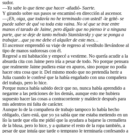
sudor.
—
Ya sabe lo que tiene que hacer
-añadió-
Suerte.
Y girando sobre sus pasos se encaminó en dirección al ascensor.
—
¡Eh, oiga, que todavía no he terminado con usted!
-le grité-
se
puede saber de qué va toda esta vaina. No sé que se trae entre
manos el tarado de Jaime, pero dígale que no pienso ir a ninguna
parte, que se deje de tanto método Stanislavsky y que se ponga a
trabajar…que ya me debe el alquiler de este mes…
El ascensor emprendió su viaje de regreso al vestíbulo llevándose al
tipo de manos sudorosas con él.
Regresé a mi habitación y empecé a vestirme. No quería acudir a la
absurda cita con Jaime pero iría a pesar de todo. No porque pensara
que realmente Jaime pudiera estar en apuros, sino porque no podía
hacer otra cosa que ir. Del mismo modo que no pretendía herir a
Julia cuando le confesé que la había engañado con una compañera
del trabajo, pero lo hice.
Porque nunca había sabido decir que no, nunca había aprendido a
negarme a las peticiones de los demás, aunque esto me hubiera
supuesto hacer las cosas a contracorriente y maldecir después para
mis adentros mi falta de carácter.
Aunque lo de la compañera de trabajo tampoco lo había hecho
obligado, claro está, que yo ya sabía que me estaba metiendo en un
lío la tarde que ella me pidió que la ayudara a bajarse la cremallera
de la blusa, pero lo hice, y a quitarse el resto de la ropa también, a
pesar de que intuía que tarde o temprano le terminaría confesando a