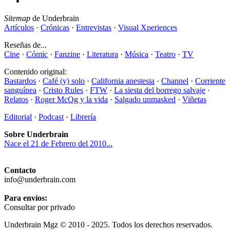
Sitemap
de Underbrain
Artículos
·
Crónicas
·
Entrevistas
·
Visual Xperiences
Reseñas de...
Cine
·
Cómic
·
Fanzine
·
Literatura
·
Música
·
Teatro
·
TV
Contenido original:
Bastardos
·
Café (y) solo
·
California anestesia
·
Channel
·
Corriente
sanguínea
·
Cristo Rules
·
FTW
·
La siesta del borrego salvaje
·
Relatos
·
Roger McOg y la vida
·
Salgado unmasked
·
Viñetas
Editorial
·
Podcast
·
Librería
Sobre Underbrain
Nace el 21 de Febrero del 2010...
Contacto
info@underbrain.com
Para envíos:
Consultar por privado
Underbrain Mgz © 2010 - 2025. Todos los derechos reservados.