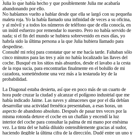
Julia lo que había hecho y que posiblemente Julia me acabaría
abandonando por ello.
No habíamos vuelto a hablar desde que ella se largó con su pequeña
maleta roja. Yo la había llamado una infinidad de veces a su oficina,
y al móvil y a todos los números de teléfono que de ella conocía, en
un inútil esfuerzo por remendar lo nuestro. Pero no había servido de
nada; si el fin del mundo se hubiera sobrevenido en esos días, yo
habría sido la última persona a la que Julia hubiera llamado para
despedirse.
Consulté mi reloj para constatar que se me hacía tarde. Faltaban sólo
cinco minutos para las tres y aún no había localizado las llaves del
coche. Busqué en los sitios más absurdos, desde el lavabo a la cesta
de la ropa sucia, para encontrarlas finalmente en el bolsillo de mi
cazadora, sometiéndome una vez más a la testaruda ley de la
probabilidad.
La Diagonal estaba desierta, así que en poco más de un cuarto de
hora pude cruzar la ciudad y alcanzar el polígono industrial que me
había indicado Jaime. Las naves y almacenes que por el día debían
desarrollar una actividad frenética presentaban, a esas horas, un
aspecto de abandono absoluto. Después de pasar tres veces por la
misma rotonda detuve el coche en un chaflán y encendí la luz
interior del coche para consultar la palma de mi mano por enésima
vez. La tinta del se había diluido ostensiblemente gracias al sudor,
haciendo ilegible la última cifra de la dirección. Dudé entre un uno y