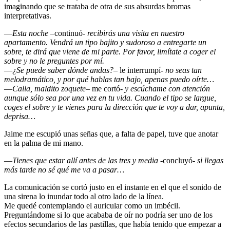
imaginando que se trataba de otra de sus absurdas bromas
interpretativas.
—
Esta noche
–continuó-
recibirás una visita en nuestro
apartamento. Vendrá un tipo bajito y sudoroso a entregarte un
sobre, te dirá que viene de mi parte. Por favor, limítate a coger el
sobre y no le preguntes por mí.
—
¿Se puede saber dónde andas?
– le interrumpí-
no seas tan
melodramático, y por qué hablas tan bajo, apenas puedo oírte…
—
Calla, maldito zoquete
– me cortó-
y escúchame con atención
aunque sólo sea por una vez en tu vida. Cuando el tipo se largue,
coges el sobre y te vienes para la dirección que te voy a dar, apunta,
deprisa…
Jaime me escupió unas señas que, a falta de papel, tuve que anotar
en la palma de mi mano.
—
Tienes que estar allí antes de las tres y media
-concluyó-
si llegas
más tarde no sé qué me va a pasar…
La comunicación se cortó justo en el instante en el que el sonido de
una sirena lo inundar todo al otro lado de la línea.
Me quedé contemplando el auricular como un imbécil.
Preguntándome si lo que acababa de oír no podría ser uno de los
efectos secundarios de las pastillas, que había tenido que empezar a