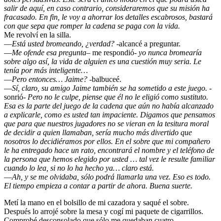
salir de aquí, en caso contrario, consideraremos que su misión ha
fracasado. En fin, le voy a ahorrar los detalles escabrosos, bastará
con que sepa que romper la cadena se paga con la vida.
Me revolví en la silla.
—
Está usted bromeando, ¿verdad?
-alcancé a preguntar.
—
Me ofende esa pregunta
– me respondió-
yo nunca bromearía
sobre algo así, la vida de alguien es una cuestión muy seria. Le
tenía por más inteligente…
—
Pero entonces… Jaime?
-balbuceé.
—
Sí, claro, su amigo Jaime también se ha sometido a este juego.
-
sonrió-
Pero no le culpe, piense que él no le eligió como sustituto.
Esa es la parte del juego de la cadena que aún no había alcanzado
a explicarle, como es usted tan impaciente. Digamos que pensamos
que para que nuestros jugadores no se vieran en la tesitura moral
de decidir a quien llamaban, sería mucho más divertido que
nosotros lo decidiéramos por ellos. En el sobre que mi compañero
le ha entregado hace un rato, encontrará el nombre y el teléfono de
la persona que hemos elegido por usted … tal vez le resulte familiar
cuando lo lea, si no lo ha hecho ya… claro está.
—
Ah, y se me olvidaba, sólo podrá llamarla una vez. Eso es todo.
El tiempo empieza a contar a partir de ahora. Buena suerte.
Metí la mano en el bolsillo de mi cazadora y saqué el sobre.
Después lo arrojé sobre la mesa y cogí mi paquete de cigarrillos.
Comprobé desconsolado que sólo me quedaban cuatro.