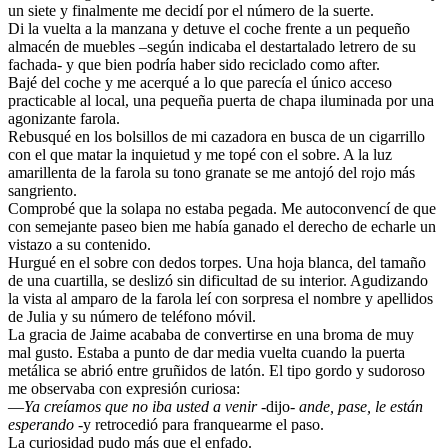
un siete y finalmente me decidí por el número de la suerte.
Di la vuelta a la manzana y detuve el coche frente a un pequeño
almacén de muebles –según indicaba el destartalado letrero de su
fachada- y que bien podría haber sido reciclado como after.
Bajé del coche y me acerqué a lo que parecía el único acceso
practicable al local, una pequeña puerta de chapa iluminada por una
agonizante farola.
Rebusqué en los bolsillos de mi cazadora en busca de un cigarrillo
con el que matar la inquietud y me topé con el sobre. A la luz
amarillenta de la farola su tono granate se me antojó del rojo más
sangriento.
Comprobé que la solapa no estaba pegada. Me autoconvencí de que
con semejante paseo bien me había ganado el derecho de echarle un
vistazo a su contenido.
Hurgué en el sobre con dedos torpes. Una hoja blanca, del tamaño
de una cuartilla, se deslizó sin dificultad de su interior. Agudizando
la vista al amparo de la farola leí con sorpresa el nombre y apellidos
de Julia y su número de teléfono móvil.
La gracia de Jaime acababa de convertirse en una broma de muy
mal gusto. Estaba a punto de dar media vuelta cuando la puerta
metálica se abrió entre gruñidos de latón. El tipo gordo y sudoroso
me observaba con expresión curiosa:
—
Ya creíamos que no iba usted a venir
-dijo-
ande, pase, le están
esperando
-y retrocedió para franquearme el paso.
La curiosidad pudo más que el enfado.