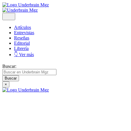
Artículos
Entrevistas
Reseñas
Editorial
Librería
👇 Ver más
Buscar:
×