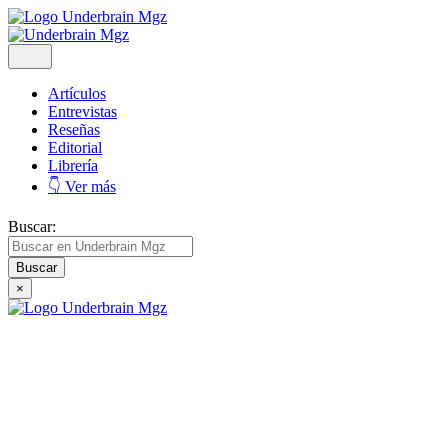
Artículos
Entrevistas
Reseñas
Editorial
Librería
👇 Ver más
Buscar:
×