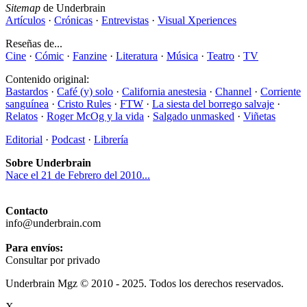
Sitemap
de Underbrain
Artículos
·
Crónicas
·
Entrevistas
·
Visual Xperiences
Reseñas de...
Cine
·
Cómic
·
Fanzine
·
Literatura
·
Música
·
Teatro
·
TV
Contenido original:
Bastardos
·
Café (y) solo
·
California anestesia
·
Channel
·
Corriente
sanguínea
·
Cristo Rules
·
FTW
·
La siesta del borrego salvaje
·
Relatos
·
Roger McOg y la vida
·
Salgado unmasked
·
Viñetas
Editorial
·
Podcast
·
Librería
Sobre Underbrain
Nace el 21 de Febrero del 2010...
Contacto
info@underbrain.com
Para envíos:
Consultar por privado
Underbrain Mgz © 2010 - 2025. Todos los derechos reservados.
X