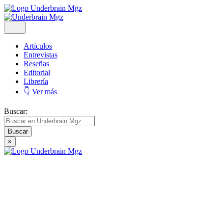
Artículos
Entrevistas
Reseñas
Editorial
Librería
👇 Ver más
Buscar:
×