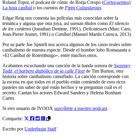
Roland Topor, el podcast de cómic de Borja Crespo (
Cortocuentos
)
La hora caníbal
o los cuentos de
Pippi Calzaslargas
.
Edgar Reig nos comenta las películas más conocidas sobre la
temática y alguna que otra joya, así suenan títulos como
El silencio
de los corderos
(Jonathan Demme, 1991),
Delicatessen
(Marc Caro,
Jean-Pierre Jeunet, 1991) o
Caníbal
(Manuel Martín Cuenca, 2013).
Por su parte Joe Spinell nos acerca algunos de los casos reales sobre
canibalismo de nuestra especie. Desde el hombre lobo Romasanta a
«El Caníbal de Rotemburgo», entre muchos otros.
Acabamos escuchando una canción de la banda sonora de
Sweeney
Todd, el barbero diabólico de la calle Fleet
de Tim Burton, otra
historia sobre canibalismo camuflado. La canción corresponde con
la escena en que todos en el pueblo están comiendo de esos ricos
pasteles sin saber de qué están hechos y se preguntan cuál es el
secreto. Cantan los actores Edward Sanders y Helena Bonham
Carter.
Si eres usuario de IVOOX
suscríbete a nuestro podcast
.
Compartir:
Escrito por
Underbrain Staff