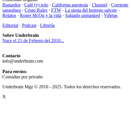
Bastardos
·
Café (y) solo
·
California anestesia
·
Channel
·
Corriente
sanguínea
·
Cristo Rules
·
FTW
·
La siesta del borrego salvaje
·
Relatos
·
Roger McOg y la vida
·
Salgado unmasked
·
Viñetas
Editorial
·
Podcast
·
Librería
Sobre Underbrain
Nace el 21 de Febrero del 2010...
Contacto
info@underbrain.com
Para envíos:
Consultar por privado
Underbrain Mgz © 2010 - 2025. Todos los derechos reservados.
X