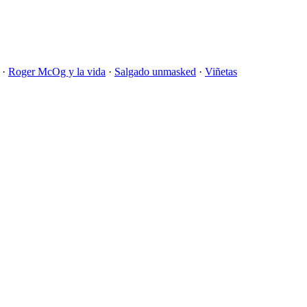
·
Roger McOg y la vida
·
Salgado unmasked
·
Viñetas