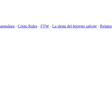
sanguínea
·
Cristo Rules
·
FTW
·
La siesta del borrego salvaje
·
Relatos