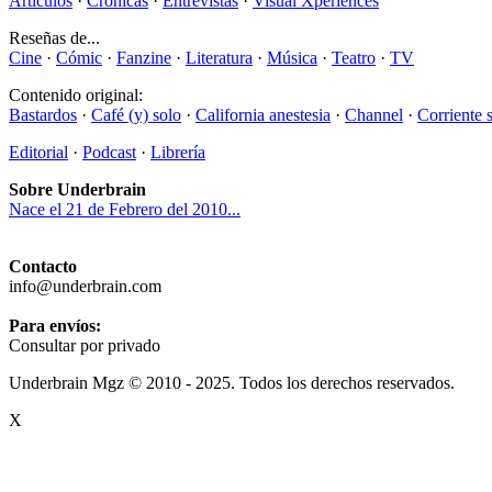
Artículos
·
Crónicas
·
Entrevistas
·
Visual Xperiences
Reseñas de...
Cine
·
Cómic
·
Fanzine
·
Literatura
·
Música
·
Teatro
·
TV
Contenido original:
Bastardos
·
Café (y) solo
·
California anestesia
·
Channel
·
Corriente 
Editorial
·
Podcast
·
Librería
Sobre Underbrain
Nace el 21 de Febrero del 2010...
Contacto
info@underbrain.com
Para envíos:
Consultar por privado
Underbrain Mgz © 2010 - 2025. Todos los derechos reservados.
X