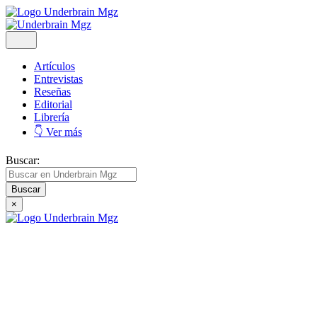
Artículos
Entrevistas
Reseñas
Editorial
Librería
👇 Ver más
Buscar:
×