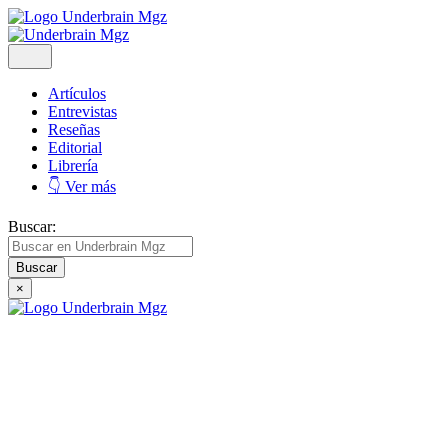
Artículos
Entrevistas
Reseñas
Editorial
Librería
👇 Ver más
Buscar:
×