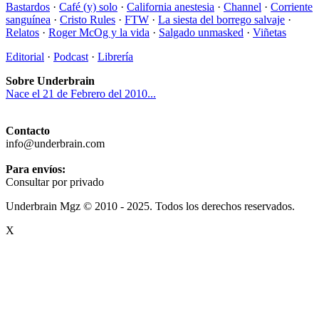
Bastardos
·
Café (y) solo
·
California anestesia
·
Channel
·
Corriente
sanguínea
·
Cristo Rules
·
FTW
·
La siesta del borrego salvaje
·
Relatos
·
Roger McOg y la vida
·
Salgado unmasked
·
Viñetas
Editorial
·
Podcast
·
Librería
Sobre Underbrain
Nace el 21 de Febrero del 2010...
Contacto
info@underbrain.com
Para envíos:
Consultar por privado
Underbrain Mgz © 2010 - 2025. Todos los derechos reservados.
X