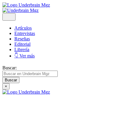
Artículos
Entrevistas
Reseñas
Editorial
Librería
👇 Ver más
Buscar:
×