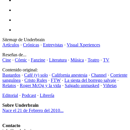
Sitemap
de Underbrain
Artículos
·
Crónicas
·
Entrevistas
·
Visual Xperiences
Reseñas de...
Cine
·
Cómic
·
Fanzine
·
Literatura
·
Música
·
Teatro
·
TV
Contenido original:
Bastardos
·
Café (y) solo
·
California anestesia
·
Channel
·
Corriente
sanguínea
·
Cristo Rules
·
FTW
·
La siesta del borrego salvaje
·
Relatos
·
Roger McOg y la vida
·
Salgado unmasked
·
Viñetas
Editorial
·
Podcast
·
Librería
Sobre Underbrain
Nace el 21 de Febrero del 2010...
Contacto