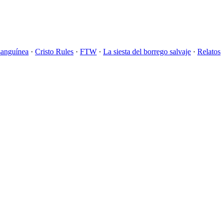
sanguínea
·
Cristo Rules
·
FTW
·
La siesta del borrego salvaje
·
Relatos