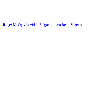
·
Roger McOg y la vida
·
Salgado unmasked
·
Viñetas