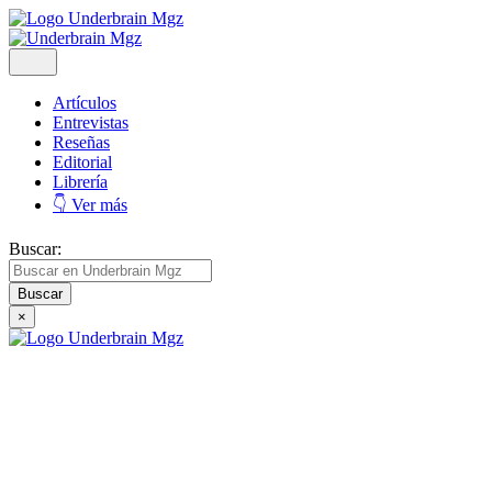
Artículos
Entrevistas
Reseñas
Editorial
Librería
👇 Ver más
Buscar:
×