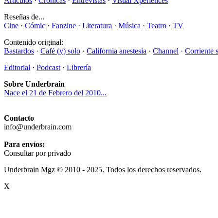
Artículos
·
Crónicas
·
Entrevistas
·
Visual Xperiences
Reseñas de...
Cine
·
Cómic
·
Fanzine
·
Literatura
·
Música
·
Teatro
·
TV
Contenido original:
Bastardos
·
Café (y) solo
·
California anestesia
·
Channel
·
Corriente 
Editorial
·
Podcast
·
Librería
Sobre Underbrain
Nace el 21 de Febrero del 2010...
Contacto
info@underbrain.com
Para envíos:
Consultar por privado
Underbrain Mgz © 2010 - 2025. Todos los derechos reservados.
X