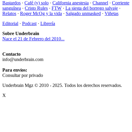
Bastardos
·
Café (y) solo
·
California anestesia
·
Channel
·
Corriente
sanguínea
·
Cristo Rules
·
FTW
·
La siesta del borrego salvaje
·
Relatos
·
Roger McOg y la vida
·
Salgado unmasked
·
Viñetas
Editorial
·
Podcast
·
Librería
Sobre Underbrain
Nace el 21 de Febrero del 2010...
Contacto
info@underbrain.com
Para envíos:
Consultar por privado
Underbrain Mgz © 2010 - 2025. Todos los derechos reservados.
X