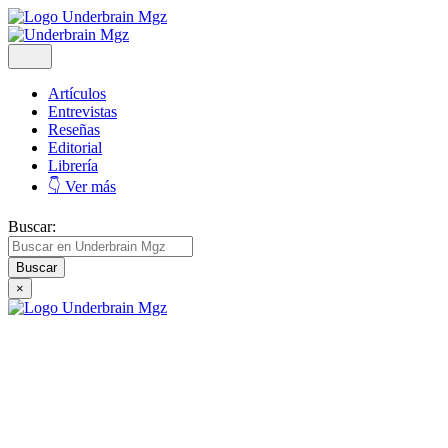
Artículos
Entrevistas
Reseñas
Editorial
Librería
👇 Ver más
Buscar:
×