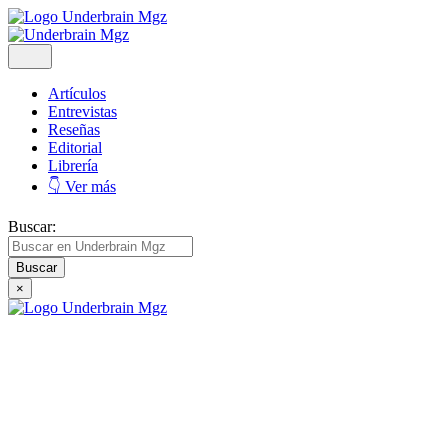
Artículos
Entrevistas
Reseñas
Editorial
Librería
👇 Ver más
Buscar:
×