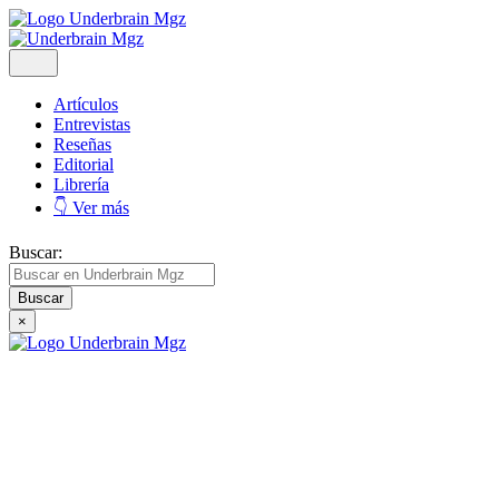
Artículos
Entrevistas
Reseñas
Editorial
Librería
👇 Ver más
Buscar:
×