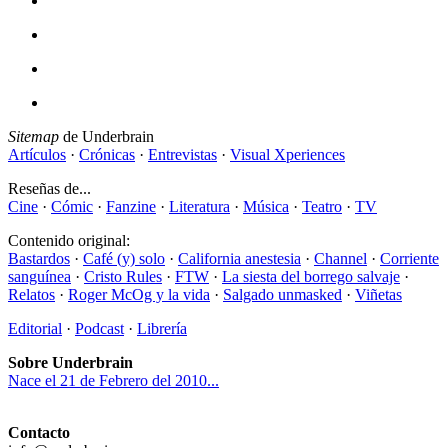
Sitemap
de Underbrain
Artículos
·
Crónicas
·
Entrevistas
·
Visual Xperiences
Reseñas de...
Cine
·
Cómic
·
Fanzine
·
Literatura
·
Música
·
Teatro
·
TV
Contenido original:
Bastardos
·
Café (y) solo
·
California anestesia
·
Channel
·
Corriente
sanguínea
·
Cristo Rules
·
FTW
·
La siesta del borrego salvaje
·
Relatos
·
Roger McOg y la vida
·
Salgado unmasked
·
Viñetas
Editorial
·
Podcast
·
Librería
Sobre Underbrain
Nace el 21 de Febrero del 2010...
Contacto