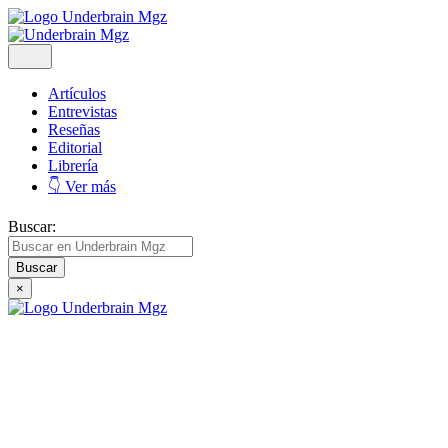
Artículos
Entrevistas
Reseñas
Editorial
Librería
👇 Ver más
Buscar:
×