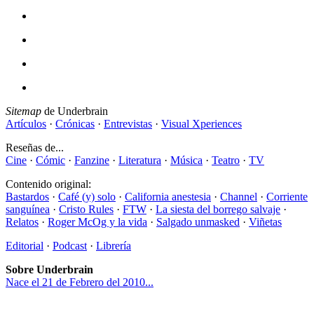
Sitemap
de Underbrain
Artículos
·
Crónicas
·
Entrevistas
·
Visual Xperiences
Reseñas de...
Cine
·
Cómic
·
Fanzine
·
Literatura
·
Música
·
Teatro
·
TV
Contenido original:
Bastardos
·
Café (y) solo
·
California anestesia
·
Channel
·
Corriente
sanguínea
·
Cristo Rules
·
FTW
·
La siesta del borrego salvaje
·
Relatos
·
Roger McOg y la vida
·
Salgado unmasked
·
Viñetas
Editorial
·
Podcast
·
Librería
Sobre Underbrain
Nace el 21 de Febrero del 2010...