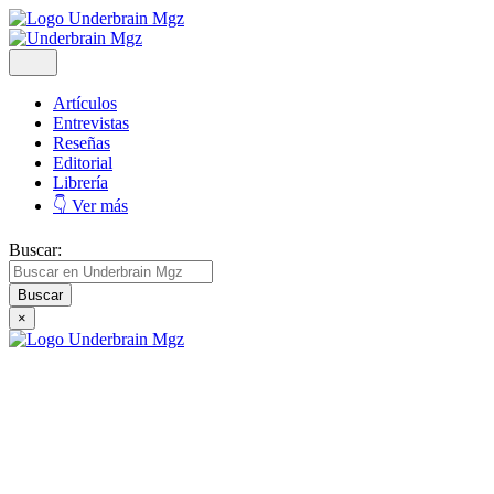
Artículos
Entrevistas
Reseñas
Editorial
Librería
👇 Ver más
Buscar:
×