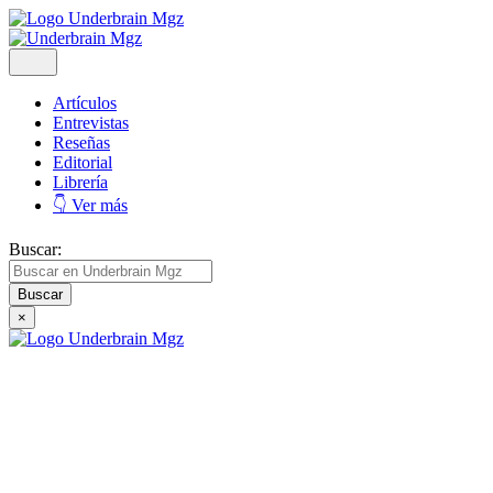
Artículos
Entrevistas
Reseñas
Editorial
Librería
👇 Ver más
Buscar:
×