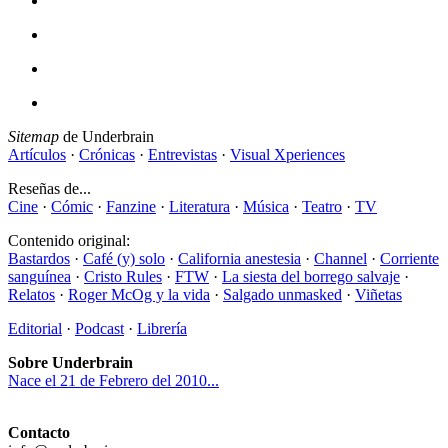
Sitemap
de Underbrain
Artículos
·
Crónicas
·
Entrevistas
·
Visual Xperiences
Reseñas de...
Cine
·
Cómic
·
Fanzine
·
Literatura
·
Música
·
Teatro
·
TV
Contenido original:
Bastardos
·
Café (y) solo
·
California anestesia
·
Channel
·
Corriente
sanguínea
·
Cristo Rules
·
FTW
·
La siesta del borrego salvaje
·
Relatos
·
Roger McOg y la vida
·
Salgado unmasked
·
Viñetas
Editorial
·
Podcast
·
Librería
Sobre Underbrain
Nace el 21 de Febrero del 2010...
Contacto