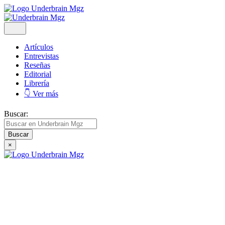
Artículos
Entrevistas
Reseñas
Editorial
Librería
👇 Ver más
Buscar:
×