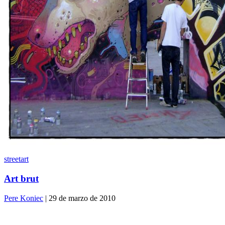
streetart
Art brut
Pere Koniec
| 29 de marzo de 2010