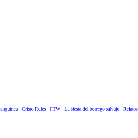
sanguínea
·
Cristo Rules
·
FTW
·
La siesta del borrego salvaje
·
Relatos