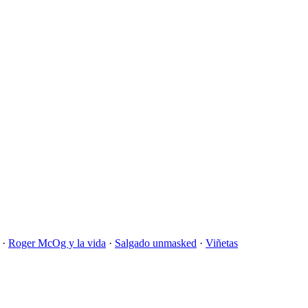
·
Roger McOg y la vida
·
Salgado unmasked
·
Viñetas