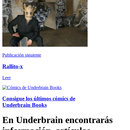
Publicación siguiente
Rallito-x
Leer
Consigue los últimos cómics de
Underbrain Books
En Underbrain encontrarás