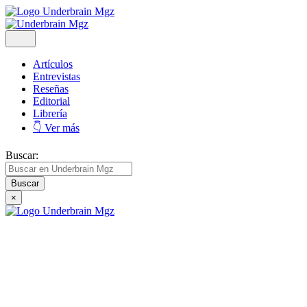
Artículos
Entrevistas
Reseñas
Editorial
Librería
👇 Ver más
Buscar:
×