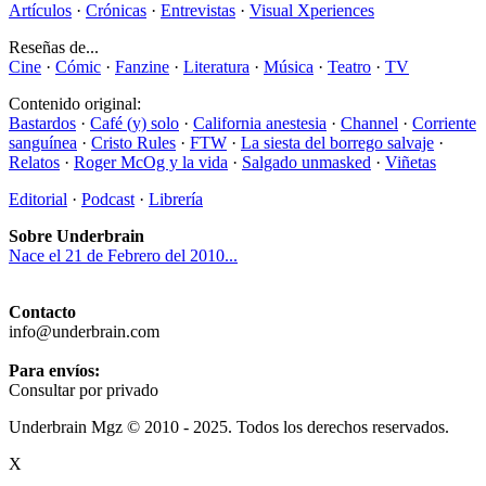
Artículos
·
Crónicas
·
Entrevistas
·
Visual Xperiences
Reseñas de...
Cine
·
Cómic
·
Fanzine
·
Literatura
·
Música
·
Teatro
·
TV
Contenido original:
Bastardos
·
Café (y) solo
·
California anestesia
·
Channel
·
Corriente
sanguínea
·
Cristo Rules
·
FTW
·
La siesta del borrego salvaje
·
Relatos
·
Roger McOg y la vida
·
Salgado unmasked
·
Viñetas
Editorial
·
Podcast
·
Librería
Sobre Underbrain
Nace el 21 de Febrero del 2010...
Contacto
info@underbrain.com
Para envíos:
Consultar por privado
Underbrain Mgz © 2010 - 2025. Todos los derechos reservados.
X